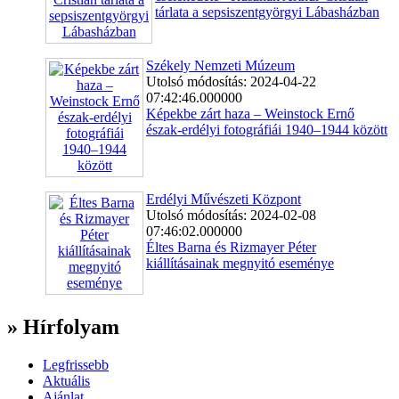
tárlata a sepsiszentgyörgyi Lábasházban
Székely Nemzeti Múzeum
Utolsó módosítás: 2024-04-22
07:42:46.000000
Képekbe zárt haza – Weinstock Ernő
észak-erdélyi fotográfiái 1940–1944 között
Erdélyi Művészeti Központ
Utolsó módosítás: 2024-02-08
07:46:02.000000
Éltes Barna és Rizmayer Péter
kiállításainak megnyitó eseménye
» Hírfolyam
Legfrissebb
Aktuális
Ajánlat