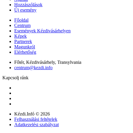
Hozzászólások
Új esemény
Főoldal
Centrum
Események Kézdivásárhelyen
Képek
Partnerek
Magunkról
Elérhetőség
Főtér, Kézdivásárhely, Transylvania
centrum@kezdi.info
Kapcsolj ránk
Kézdi.Infó © 2026
Felhasználási feltételek
Adatkezelési szabályzat