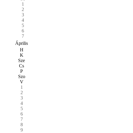
1
2
3
4
5
6
7
Április
H
K
Sze
Cs
P
Szo
V
1
2
3
4
5
6
7
8
9