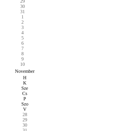
29
30
31
1
2
3
4
5
6
7
8
9
10
November
H
K
Sze
Cs
P
Szo
V
28
29
30
31