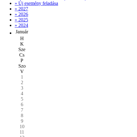
» Új esemény feladása
» 2027
» 2026
» 2025
» 2024
Január
H
K
Sze
Cs
P
Szo
V
1
2
3
4
5
6
7
8
9
10
11