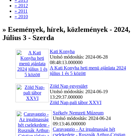
» 2013
» 2012
» 2011
» 2010
» Események, hírek, közlemények - 2024,
Július 3 - Szerda
Kati Konyha
Utolsó módosítás: 2024-06-28
08:48:13.000000
A Kati Konyha heti menü ajánlata 2024
július 1 és 5 között
Zöld Nap egyesület
Utolsó módosítás: 2024-06-19
13:29:37.000000
Zöld Nap-pali tábor XXVI
Székely Nemzeti Múzeum
Utolsó módosítás: 2024-06-24
09:13:46.000000
Caravaggio - Az irgalmasság hét
cselekedete - Rusznák Arthur-Cristian