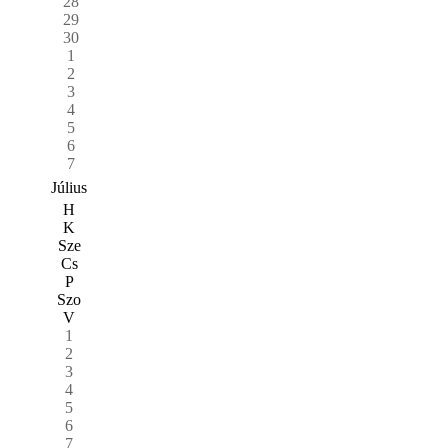
28
29
30
1
2
3
4
5
6
7
Július
H
K
Sze
Cs
P
Szo
V
1
2
3
4
5
6
7