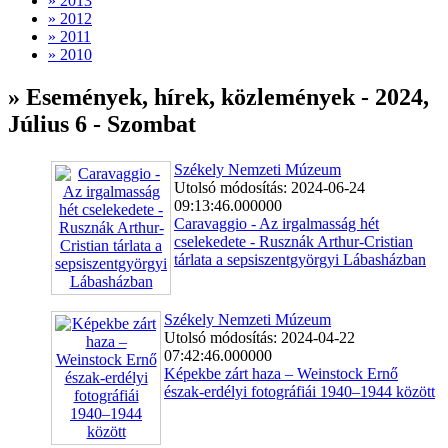
» 2013
» 2012
» 2011
» 2010
» Események, hírek, közlemények - 2024,
Július 6 - Szombat
Székely Nemzeti Múzeum
Utolsó módosítás: 2024-06-24
09:13:46.000000
Caravaggio - Az irgalmasság hét
cselekedete - Rusznák Arthur-Cristian
tárlata a sepsiszentgyörgyi Lábasházban
Székely Nemzeti Múzeum
Utolsó módosítás: 2024-04-22
07:42:46.000000
Képekbe zárt haza – Weinstock Ernő
észak-erdélyi fotográfiái 1940–1944 között