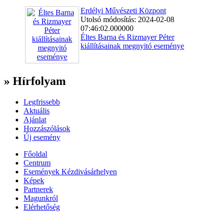
Erdélyi Művészeti Központ
Utolsó módosítás: 2024-02-08
07:46:02.000000
Éltes Barna és Rizmayer Péter
kiállításainak megnyitó eseménye
» Hírfolyam
Legfrissebb
Aktuális
Ajánlat
Hozzászólások
Új esemény
Főoldal
Centrum
Események Kézdivásárhelyen
Képek
Partnerek
Magunkról
Elérhetőség