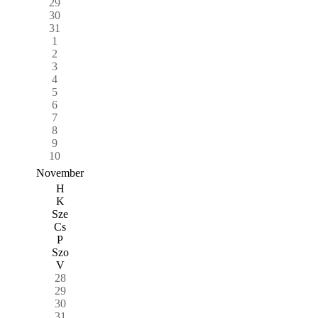
29
30
31
1
2
3
4
5
6
7
8
9
10
November
H
K
Sze
Cs
P
Szo
V
28
29
30
31