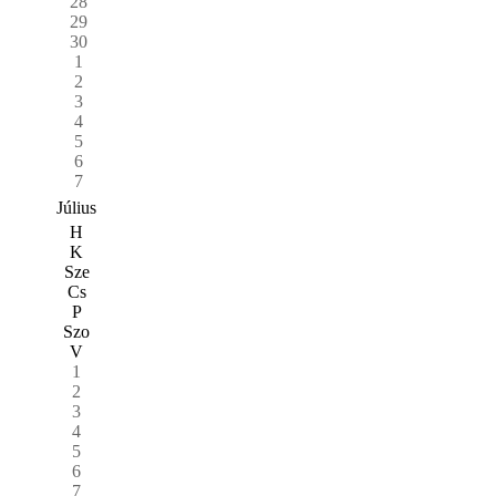
28
29
30
1
2
3
4
5
6
7
Július
H
K
Sze
Cs
P
Szo
V
1
2
3
4
5
6
7