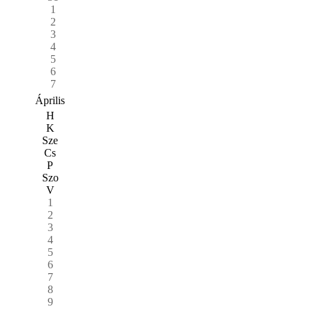
1
2
3
4
5
6
7
Április
H
K
Sze
Cs
P
Szo
V
1
2
3
4
5
6
7
8
9