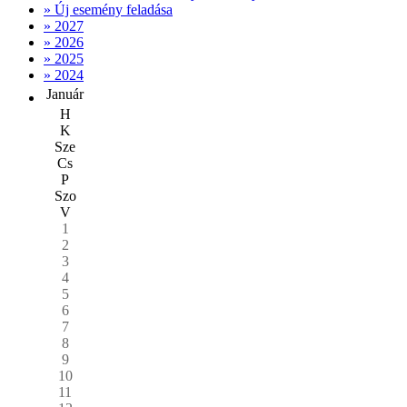
» Új esemény feladása
» 2027
» 2026
» 2025
» 2024
Január
H
K
Sze
Cs
P
Szo
V
1
2
3
4
5
6
7
8
9
10
11