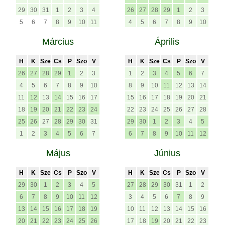
29
30
31
1
2
3
4
26
27
28
29
1
2
3
5
6
7
8
9
10
11
4
5
6
7
8
9
10
Március
Április
H
K
Sze
Cs
P
Szo
V
H
K
Sze
Cs
P
Szo
V
26
27
28
29
1
2
3
1
2
3
4
5
6
7
4
5
6
7
8
9
10
8
9
10
11
12
13
14
11
12
13
14
15
16
17
15
16
17
18
19
20
21
18
19
20
21
22
23
24
22
23
24
25
26
27
28
25
26
27
28
29
30
31
29
30
1
2
3
4
5
1
2
3
4
5
6
7
6
7
8
9
10
11
12
Május
Június
H
K
Sze
Cs
P
Szo
V
H
K
Sze
Cs
P
Szo
V
29
30
1
2
3
4
5
27
28
29
30
31
1
2
6
7
8
9
10
11
12
3
4
5
6
7
8
9
13
14
15
16
17
18
19
10
11
12
13
14
15
16
20
21
22
23
24
25
26
17
18
19
20
21
22
23