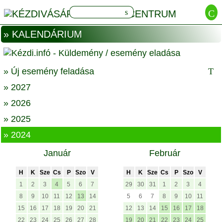
» KALENDÁRIUM
» Új esemény feladása
» 2027
» 2026
» 2025
» 2024
Január
Február
H
K
Sze
Cs
P
Szo
V
H
K
Sze
Cs
P
Szo
V
1
2
3
4
5
6
7
29
30
31
1
2
3
4
8
9
10
11
12
13
14
5
6
7
8
9
10
11
15
16
17
18
19
20
21
12
13
14
15
16
17
18
22
23
24
25
26
27
28
19
20
21
22
23
24
25