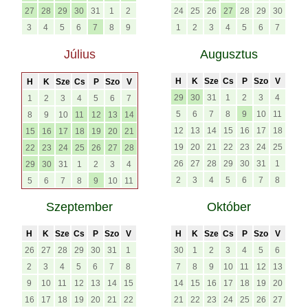
27
28
29
30
31
1
2
24
25
26
27
28
29
30
3
4
5
6
7
8
9
1
2
3
4
5
6
7
Július
Augusztus
H
K
Sze
Cs
P
Szo
V
H
K
Sze
Cs
P
Szo
V
29
30
31
1
2
3
4
1
2
3
4
5
6
7
5
6
7
8
9
10
11
8
9
10
11
12
13
14
12
13
14
15
16
17
18
15
16
17
18
19
20
21
19
20
21
22
23
24
25
22
23
24
25
26
27
28
26
27
28
29
30
31
1
29
30
31
1
2
3
4
2
3
4
5
6
7
8
5
6
7
8
9
10
11
Szeptember
Október
H
K
Sze
Cs
P
Szo
V
H
K
Sze
Cs
P
Szo
V
26
27
28
29
30
31
1
30
1
2
3
4
5
6
2
3
4
5
6
7
8
7
8
9
10
11
12
13
9
10
11
12
13
14
15
14
15
16
17
18
19
20
16
17
18
19
20
21
22
21
22
23
24
25
26
27