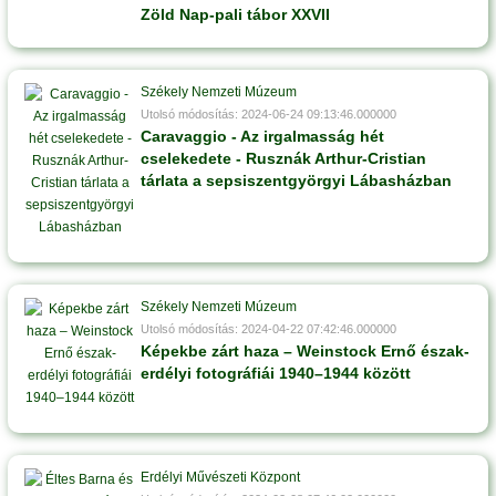
Zöld Nap-pali tábor XXVII
Székely Nemzeti Múzeum
Utolsó módosítás: 2024-06-24 09:13:46.000000
Caravaggio - Az irgalmasság hét
cselekedete - Rusznák Arthur-Cristian
tárlata a sepsiszentgyörgyi Lábasházban
Székely Nemzeti Múzeum
Utolsó módosítás: 2024-04-22 07:42:46.000000
Képekbe zárt haza – Weinstock Ernő észak-
erdélyi fotográfiái 1940–1944 között
Erdélyi Művészeti Központ