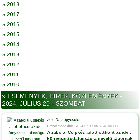
» 2018
» 2017
» 2016
» 2015
» 2014
» 2013
» 2012
» 2011
» 2010
» ESEMÉNYEK, HÍREK, KÖZLEMÉNYEK -
2024, JÚLIUS 20 - SZOMBAT
Zöld Nap egyesület
Utolsó módosítás: 2024-07-17 08:38:40.000000
A zabolai Csipkés adott otthont az idei,
környezettudatosságra nevelő tábornak