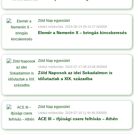
Zöld Nap egyesület
Utolsó módosítás: 2024-06-24 09:15:27.000000
Elemér a Nemerén X – bringás kincskeresés
Zöld Nap egyesület
Utolsó módosítás: 2024-07-17 08:10:08.000000
Zöld Naposok az idei Sokadalmon is
időutaztak a XIX. századba
Zöld Nap egyesület
Utolsó módosítás: 2024-07-19 11:44:46.000000
ACE III – ifjúsági csere felhívás – Athén