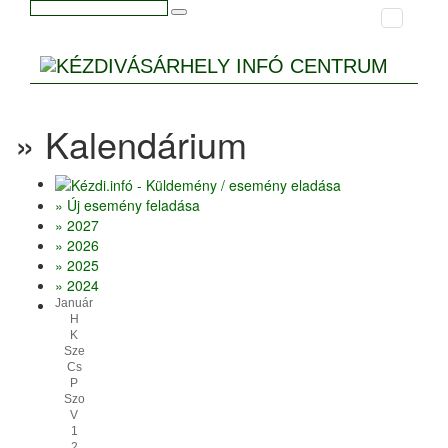
» Kalendárium
» Új esemény feladása
» 2027
» 2026
» 2025
» 2024
Január
H
K
Sze
Cs
P
Szo
V
1
2