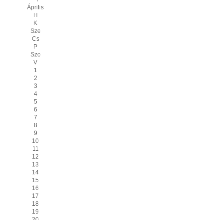
Április
H
K
Sze
Cs
P
Szo
V
1
2
3
4
5
6
7
8
9
10
11
12
13
14
15
16
17
18
19
20