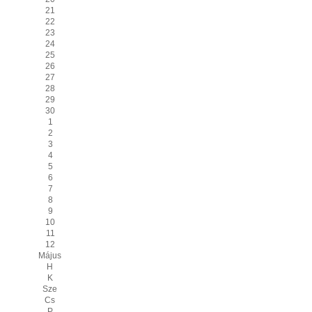
21
22
23
24
25
26
27
28
29
30
1
2
3
4
5
6
7
8
9
10
11
12
Május
H
K
Sze
Cs
P