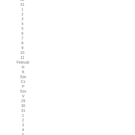
31
1
2
3
4
5
6
7
8
9
10
11
Február
H
K
Sze
Cs
P
Szo
V
29
30
31
1
2
3
4
5