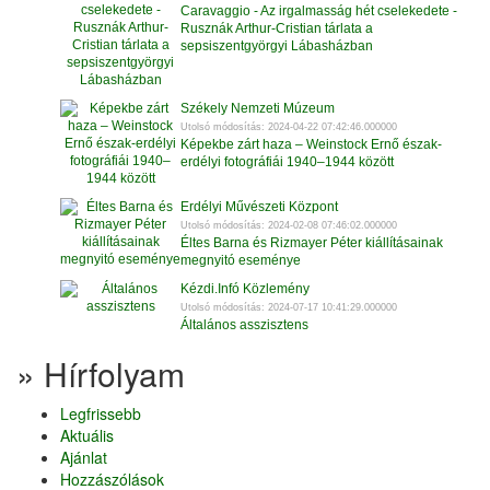
Caravaggio - Az irgalmasság hét cselekedete -
Rusznák Arthur-Cristian tárlata a
sepsiszentgyörgyi Lábasházban
Székely Nemzeti Múzeum
Utolsó módosítás: 2024-04-22 07:42:46.000000
Képekbe zárt haza – Weinstock Ernő észak-
erdélyi fotográfiái 1940–1944 között
Erdélyi Művészeti Központ
Utolsó módosítás: 2024-02-08 07:46:02.000000
Éltes Barna és Rizmayer Péter kiállításainak
megnyitó eseménye
Kézdi.Infó Közlemény
Utolsó módosítás: 2024-07-17 10:41:29.000000
Általános asszisztens
» Hírfolyam
Legfrissebb
Aktuális
Ajánlat
Hozzászólások