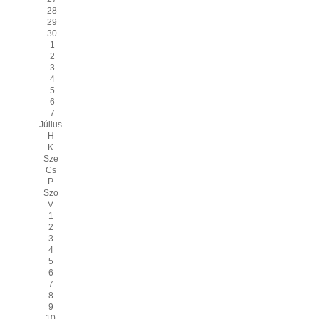
28
29
30
1
2
3
4
5
6
7
Július
H
K
Sze
Cs
P
Szo
V
1
2
3
4
5
6
7
8
9
10