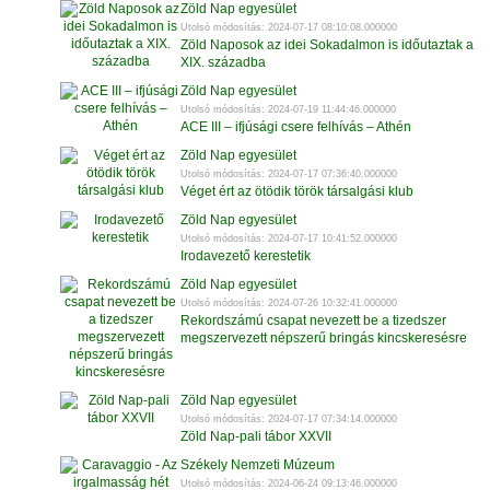
Zöld Nap egyesület
Utolsó módosítás: 2024-07-17 08:10:08.000000
Zöld Naposok az idei Sokadalmon is időutaztak a
XIX. századba
Zöld Nap egyesület
Utolsó módosítás: 2024-07-19 11:44:46.000000
ACE III – ifjúsági csere felhívás – Athén
Zöld Nap egyesület
Utolsó módosítás: 2024-07-17 07:36:40.000000
Véget ért az ötödik török társalgási klub
Zöld Nap egyesület
Utolsó módosítás: 2024-07-17 10:41:52.000000
Irodavezető kerestetik
Zöld Nap egyesület
Utolsó módosítás: 2024-07-26 10:32:41.000000
Rekordszámú csapat nevezett be a tizedszer
megszervezett népszerű bringás kincskeresésre
Zöld Nap egyesület
Utolsó módosítás: 2024-07-17 07:34:14.000000
Zöld Nap-pali tábor XXVII
Székely Nemzeti Múzeum
Utolsó módosítás: 2024-06-24 09:13:46.000000