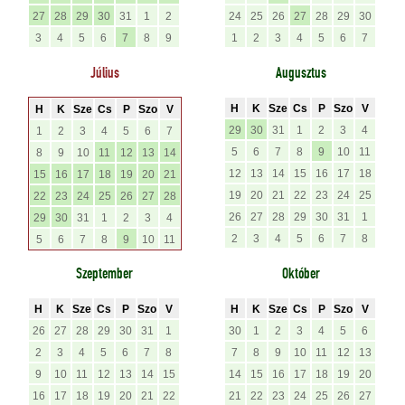
27
28
29
30
31
1
2
24
25
26
27
28
29
30
3
4
5
6
7
8
9
1
2
3
4
5
6
7
Július
Augusztus
H
K
Sze
Cs
P
Szo
V
H
K
Sze
Cs
P
Szo
V
29
30
31
1
2
3
4
1
2
3
4
5
6
7
5
6
7
8
9
10
11
8
9
10
11
12
13
14
12
13
14
15
16
17
18
15
16
17
18
19
20
21
19
20
21
22
23
24
25
22
23
24
25
26
27
28
26
27
28
29
30
31
1
29
30
31
1
2
3
4
2
3
4
5
6
7
8
5
6
7
8
9
10
11
Szeptember
Október
H
K
Sze
Cs
P
Szo
V
H
K
Sze
Cs
P
Szo
V
26
27
28
29
30
31
1
30
1
2
3
4
5
6
2
3
4
5
6
7
8
7
8
9
10
11
12
13
9
10
11
12
13
14
15
14
15
16
17
18
19
20
16
17
18
19
20
21
22
21
22
23
24
25
26
27