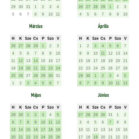
29
30
31
1
2
3
4
26
27
28
29
1
2
3
5
6
7
8
9
10
11
4
5
6
7
8
9
10
Március
Április
H
K
Sze
Cs
P
Szo
V
H
K
Sze
Cs
P
Szo
V
26
27
28
29
1
2
3
1
2
3
4
5
6
7
4
5
6
7
8
9
10
8
9
10
11
12
13
14
11
12
13
14
15
16
17
15
16
17
18
19
20
21
18
19
20
21
22
23
24
22
23
24
25
26
27
28
25
26
27
28
29
30
31
29
30
1
2
3
4
5
1
2
3
4
5
6
7
6
7
8
9
10
11
12
Május
Június
H
K
Sze
Cs
P
Szo
V
H
K
Sze
Cs
P
Szo
V
29
30
1
2
3
4
5
27
28
29
30
31
1
2
6
7
8
9
10
11
12
3
4
5
6
7
8
9
13
14
15
16
17
18
19
10
11
12
13
14
15
16
20
21
22
23
24
25
26
17
18
19
20
21
22
23