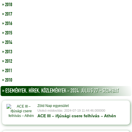
» 2018
» 2017
» 2016
» 2015
» 2014
» 2013
» 2012
» 2011
» 2010
» ESEMÉNYEK, HÍREK, KÖZLEMÉNYEK - 2024, JÚLIUS 27 - SZOMBAT
Zöld Nap egyesület
Utolsó módosítás: 2024-07-19 11:44:46.000000
ACE III – ifjúsági csere felhívás – Athén