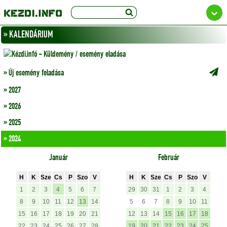
» KALENDÁRIUM
» Új esemény feladása
» 2027
» 2026
» 2025
» 2024
Január
Február
H
K
Sze
Cs
P
Szo
V
H
K
Sze
Cs
P
Szo
V
1
2
3
4
5
6
7
29
30
31
1
2
3
4
8
9
10
11
12
13
14
5
6
7
8
9
10
11
15
16
17
18
19
20
21
12
13
14
15
16
17
18
22
23
24
25
26
27
28
19
20
21
22
23
24
25