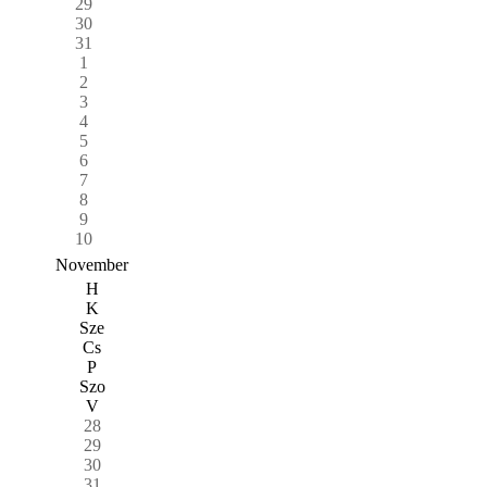
29
30
31
1
2
3
4
5
6
7
8
9
10
November
H
K
Sze
Cs
P
Szo
V
28
29
30
31