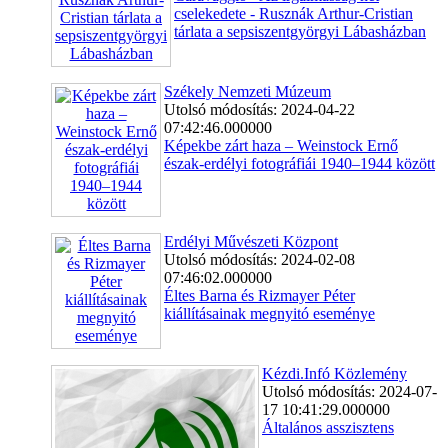
cselekedete - Rusznák Arthur-Cristian
tárlata a sepsiszentgyörgyi Lábasházban
Székely Nemzeti Múzeum
Utolsó módosítás: 2024-04-22
07:42:46.000000
Képekbe zárt haza – Weinstock Ernő
észak-erdélyi fotográfiái 1940–1944 között
Erdélyi Művészeti Központ
Utolsó módosítás: 2024-02-08
07:46:02.000000
Éltes Barna és Rizmayer Péter
kiállításainak megnyitó eseménye
Kézdi.Infó Közlemény
Utolsó módosítás: 2024-07-
17 10:41:29.000000
Általános asszisztens