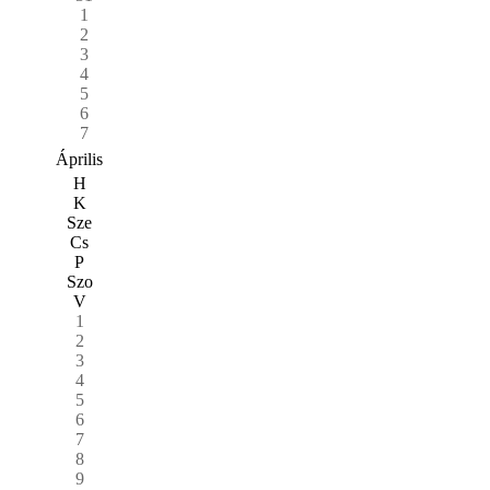
1
2
3
4
5
6
7
Április
H
K
Sze
Cs
P
Szo
V
1
2
3
4
5
6
7
8
9