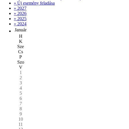
» Új esemény feladása
» 2027
» 2026
» 2025
» 2024
Január
H
K
Sze
Cs
P
Szo
V
1
2
3
4
5
6
7
8
9
10
11