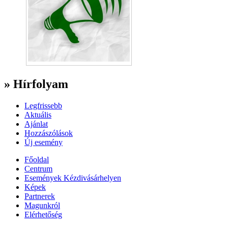
» Hírfolyam
Legfrissebb
Aktuális
Ajánlat
Hozzászólások
Új esemény
Főoldal
Centrum
Események Kézdivásárhelyen
Képek
Partnerek
Magunkról
Elérhetőség