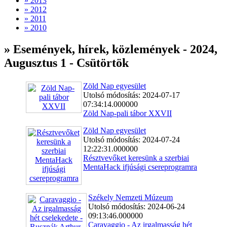
» 2013
» 2012
» 2011
» 2010
» Események, hírek, közlemények - 2024,
Augusztus 1 - Csütörtök
Zöld Nap egyesület
Utolsó módosítás: 2024-07-17
07:34:14.000000
Zöld Nap-pali tábor XXVII
Zöld Nap egyesület
Utolsó módosítás: 2024-07-24
12:22:31.000000
Résztvevőket keresünk a szerbiai
MentaHack ifjúsági csereprogramra
Székely Nemzeti Múzeum
Utolsó módosítás: 2024-06-24
09:13:46.000000
Caravaggio - Az irgalmasság hét