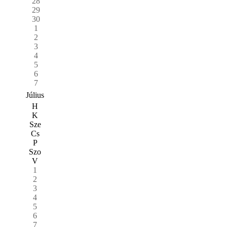
28
29
30
1
2
3
4
5
6
7
Július
H
K
Sze
Cs
P
Szo
V
1
2
3
4
5
6
7