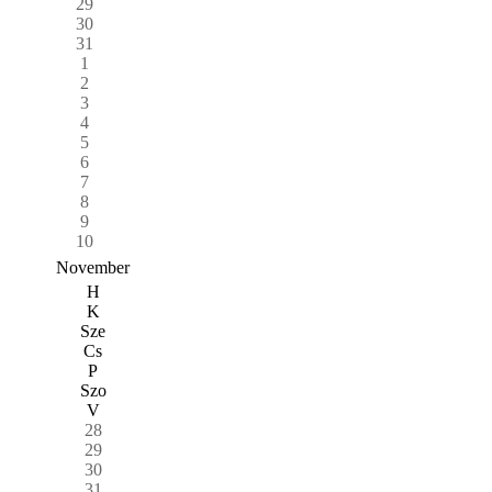
29
30
31
1
2
3
4
5
6
7
8
9
10
November
H
K
Sze
Cs
P
Szo
V
28
29
30
31