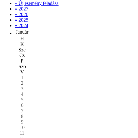
» Új esemény feladása
» 2027
» 2026
» 2025
» 2024
Január
H
K
Sze
Cs
P
Szo
V
1
2
3
4
5
6
7
8
9
10
11