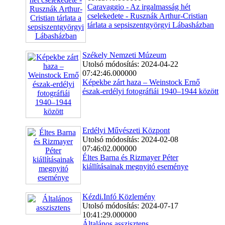
Caravaggio - Az irgalmasság hét
cselekedete - Rusznák Arthur-Cristian
tárlata a sepsiszentgyörgyi Lábasházban
Székely Nemzeti Múzeum
Utolsó módosítás: 2024-04-22
07:42:46.000000
Képekbe zárt haza – Weinstock Ernő
észak-erdélyi fotográfiái 1940–1944 között
Erdélyi Művészeti Központ
Utolsó módosítás: 2024-02-08
07:46:02.000000
Éltes Barna és Rizmayer Péter
kiállításainak megnyitó eseménye
Kézdi.Infó Közlemény
Utolsó módosítás: 2024-07-17
10:41:29.000000
Általános asszisztens