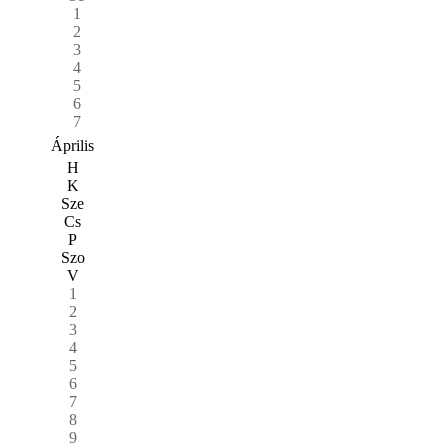
1
2
3
4
5
6
7
Április
H
K
Sze
Cs
P
Szo
V
1
2
3
4
5
6
7
8
9