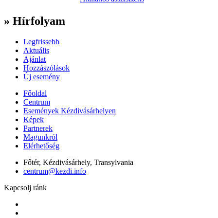
» Hírfolyam
Legfrissebb
Aktuális
Ajánlat
Hozzászólások
Új esemény
Főoldal
Centrum
Események Kézdivásárhelyen
Képek
Partnerek
Magunkról
Elérhetőség
Főtér, Kézdivásárhely, Transylvania
centrum@kezdi.info
Kapcsolj ránk