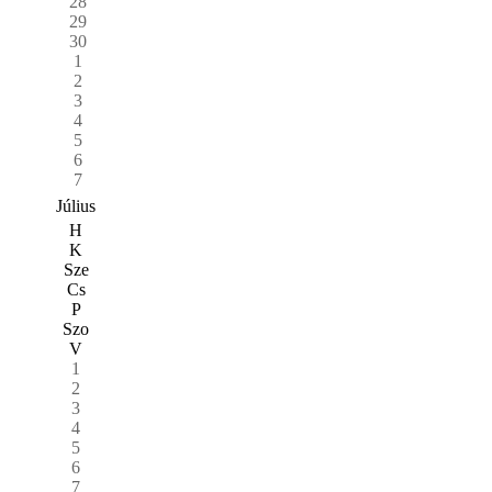
28
29
30
1
2
3
4
5
6
7
Július
H
K
Sze
Cs
P
Szo
V
1
2
3
4
5
6
7