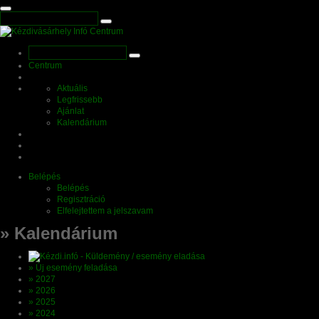
Centrum
Aktuális
Legfrissebb
Ajánlat
Kalendárium
Belépés
Belépés
Regisztráció
Elfelejtettem a jelszavam
» Kalendárium
» Új esemény feladása
» 2027
» 2026
» 2025
» 2024