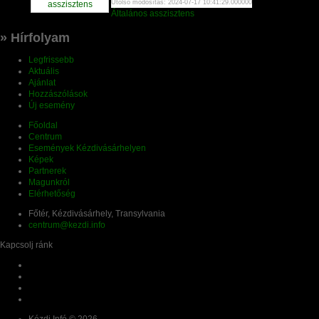
Utolsó módosítás: 2024-07-17 10:41:29.000000
Általános asszisztens
» Hírfolyam
Legfrissebb
Aktuális
Ajánlat
Hozzászólások
Új esemény
Főoldal
Centrum
Események Kézdivásárhelyen
Képek
Partnerek
Magunkról
Elérhetőség
Főtér, Kézdivásárhely, Transylvania
centrum@kezdi.info
Kapcsolj ránk
Kézdi.Infó © 2026