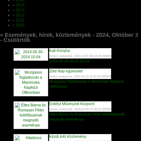
» 2015
» 2014
» 2013
» 2012
» 2011
» 2010
» Események, hírek, közlemények - 2024, Október 3
- Csütörtök
Kati Konyha
Utolsó módosítás: 2024-10-01 09:24:16.000000
2024.09.30-2024.10.04
Zöld Nap egyesület
Utolsó módosítás: 2024-10-10 11:02:33.000000
Mozgásos foglalkozás a Manócska Napközi
Otthonban
Erdélyi Művészeti Központ
Utolsó módosítás: 2024-02-08 07:46:02.000000
Éltes Barna és Rizmayer Péter kiállításainak
megnyitó eseménye
Kézdi.Infó Közlemény