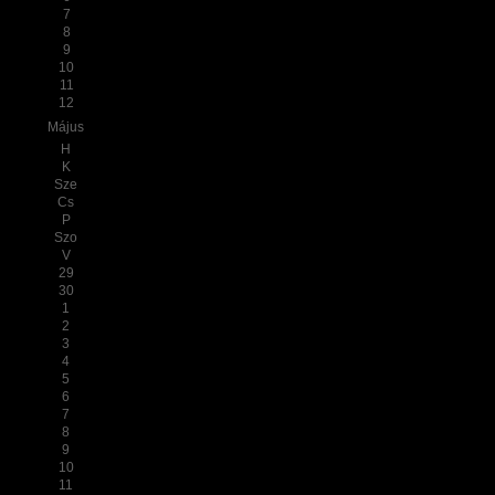
7
8
9
10
11
12
Május
H
K
Sze
Cs
P
Szo
V
29
30
1
2
3
4
5
6
7
8
9
10
11