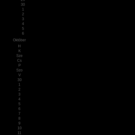
30
1
2
3
4
5
6
Október
H
K
Sze
Cs
P
Szo
V
30
1
2
3
4
5
6
7
8
9
10
11