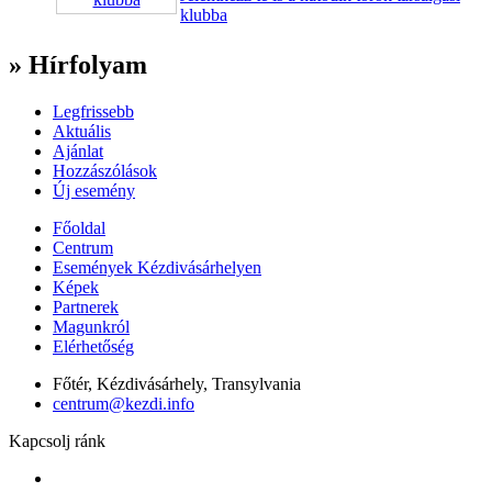
klubba
» Hírfolyam
Legfrissebb
Aktuális
Ajánlat
Hozzászólások
Új esemény
Főoldal
Centrum
Események Kézdivásárhelyen
Képek
Partnerek
Magunkról
Elérhetőség
Főtér, Kézdivásárhely, Transylvania
centrum@kezdi.info
Kapcsolj ránk