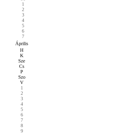
1
2
3
4
5
6
7
Április
H
K
Sze
Cs
P
Szo
V
1
2
3
4
5
6
7
8
9