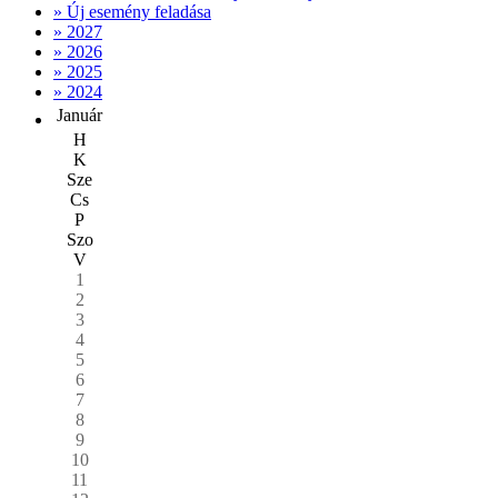
» Új esemény feladása
» 2027
» 2026
» 2025
» 2024
Január
H
K
Sze
Cs
P
Szo
V
1
2
3
4
5
6
7
8
9
10
11