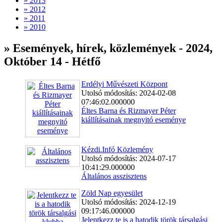
» 2013
» 2012
» 2011
» 2010
» Események, hírek, közlemények - 2024,
Október 14 - Hétfő
Erdélyi Művészeti Központ
Utolsó módosítás: 2024-02-08
07:46:02.000000
Éltes Barna és Rizmayer Péter
kiállításainak megnyitó eseménye
Kézdi.Infó Közlemény
Utolsó módosítás: 2024-07-17
10:41:29.000000
Általános asszisztens
Zöld Nap egyesület
Utolsó módosítás: 2024-12-19
09:17:46.000000
Jelentkezz te is a hatodik török társalgási