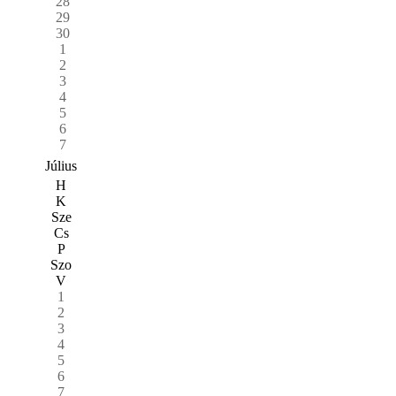
28
29
30
1
2
3
4
5
6
7
Július
H
K
Sze
Cs
P
Szo
V
1
2
3
4
5
6
7