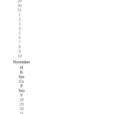
29
30
31
1
2
3
4
5
6
7
8
9
10
November
H
K
Sze
Cs
P
Szo
V
28
29
30
31