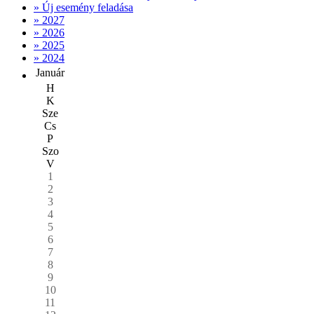
» Új esemény feladása
» 2027
» 2026
» 2025
» 2024
Január
H
K
Sze
Cs
P
Szo
V
1
2
3
4
5
6
7
8
9
10
11