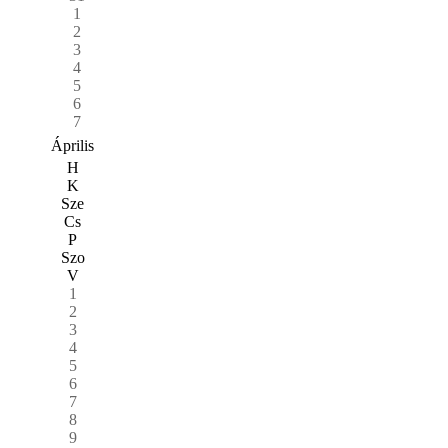
1
2
3
4
5
6
7
Április
H
K
Sze
Cs
P
Szo
V
1
2
3
4
5
6
7
8
9