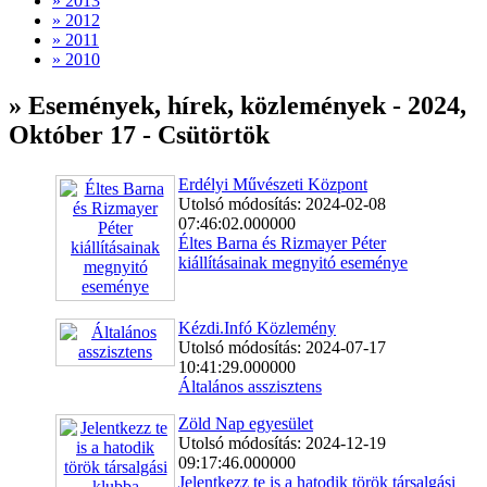
» 2013
» 2012
» 2011
» 2010
» Események, hírek, közlemények - 2024,
Október 17 - Csütörtök
Erdélyi Művészeti Központ
Utolsó módosítás: 2024-02-08
07:46:02.000000
Éltes Barna és Rizmayer Péter
kiállításainak megnyitó eseménye
Kézdi.Infó Közlemény
Utolsó módosítás: 2024-07-17
10:41:29.000000
Általános asszisztens
Zöld Nap egyesület
Utolsó módosítás: 2024-12-19
09:17:46.000000
Jelentkezz te is a hatodik török társalgási