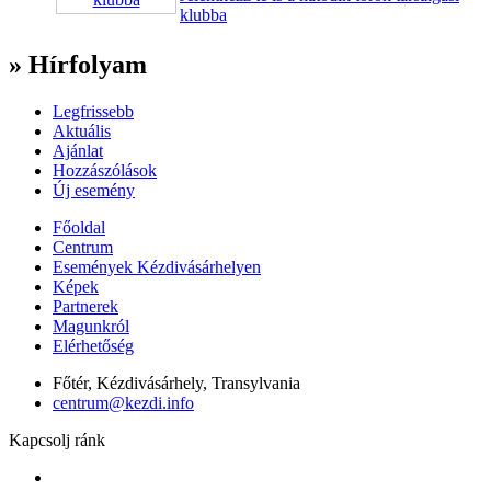
klubba
» Hírfolyam
Legfrissebb
Aktuális
Ajánlat
Hozzászólások
Új esemény
Főoldal
Centrum
Események Kézdivásárhelyen
Képek
Partnerek
Magunkról
Elérhetőség
Főtér, Kézdivásárhely, Transylvania
centrum@kezdi.info
Kapcsolj ránk