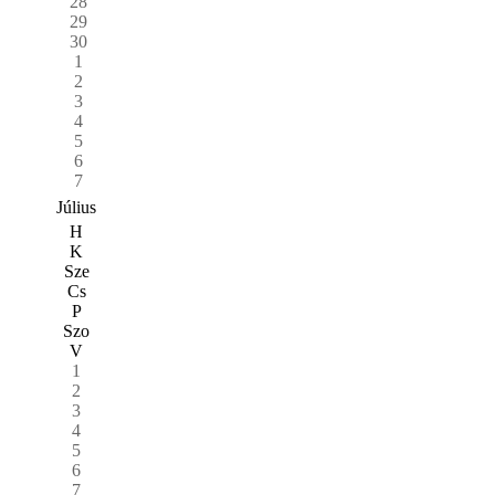
28
29
30
1
2
3
4
5
6
7
Július
H
K
Sze
Cs
P
Szo
V
1
2
3
4
5
6
7