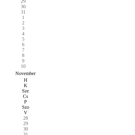
29
30
31
1
2
3
4
5
6
7
8
9
10
November
H
K
Sze
Cs
P
Szo
V
28
29
30
31