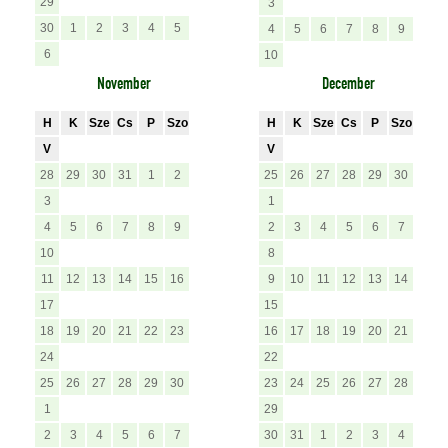
29
3
30
1
2
3
4
5
4
5
6
7
8
9
6
10
November
December
H
K
Sze
Cs
P
Szo
H
K
Sze
Cs
P
Szo
V
V
28
29
30
31
1
2
25
26
27
28
29
30
3
1
4
5
6
7
8
9
2
3
4
5
6
7
10
8
11
12
13
14
15
16
9
10
11
12
13
14
17
15
18
19
20
21
22
23
16
17
18
19
20
21
24
22
25
26
27
28
29
30
23
24
25
26
27
28
1
29
2
3
4
5
6
7
30
31
1
2
3
4