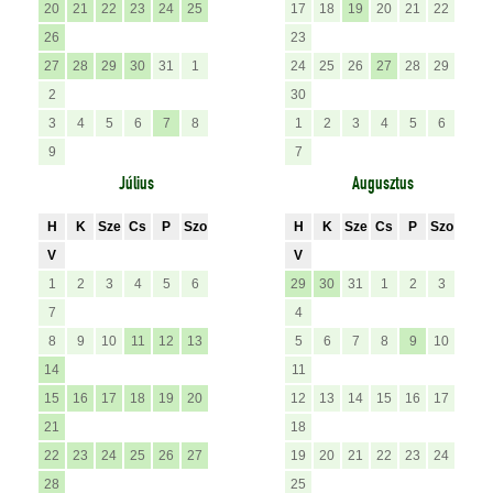
20
21
22
23
24
25
17
18
19
20
21
22
26
23
27
28
29
30
31
1
24
25
26
27
28
29
2
30
3
4
5
6
7
8
1
2
3
4
5
6
9
7
Július
Augusztus
H
K
Sze
Cs
P
Szo
H
K
Sze
Cs
P
Szo
V
V
1
2
3
4
5
6
29
30
31
1
2
3
7
4
8
9
10
11
12
13
5
6
7
8
9
10
14
11
15
16
17
18
19
20
12
13
14
15
16
17
21
18
22
23
24
25
26
27
19
20
21
22
23
24
28
25