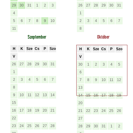
29
30
31
1
2
3
26
27
28
29
30
31
4
1
5
6
7
8
9
10
2
3
4
5
6
7
11
8
Szeptember
Október
H
K
Sze
Cs
P
Szo
H
K
Sze
Cs
P
Szo
V
V
26
27
28
29
30
31
30
1
2
3
4
5
1
6
2
3
4
5
6
7
7
8
9
10
11
12
8
13
9
10
11
12
13
14
14
15
16
17
18
19
15
20
16
17
18
19
20
21
21
22
23
24
25
26
22
27
23
24
25
26
27
28
28
29
30
31
1
2