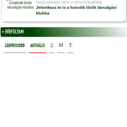
Utolsó módosítás: 2024-12-19 09:17:46.000000
Jelentkezz te is a hatodik török társalgási
klubba
» HÍRFOLYAM
LEGFRISSEBB
AKTUÁLIS