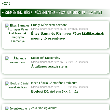
» 2010
» ESEMÉNYEK, HÍREK, KÖZLEMÉNYEK - 2024, OKTÓBER 19 - SZOMBAT
Erdélyi Művészeti Központ
Utolsó módosítás: 2024-02-08 07:46:02.000000
Éltes Barna és Rizmayer Péter kiállításainak
megnyitó eseménye
Kézdi.Infó Közlemény
Utolsó módosítás: 2024-07-17 10:41:29.000000
Általános asszisztens
Incze László Céhtörténeti Múzeum
Utolsó módosítás: 2024-10-10 10:59:56.000000
Bodosi Dániel emlékkiállítás
Zöld Nap egyesület