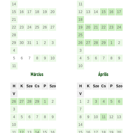
14
11
15
16
17
18
19
20
12
13
14
15
16
17
21
18
22
23
24
25
26
27
19
20
21
22
23
24
28
25
29
30
31
1
2
3
26
27
28
29
1
2
4
3
5
6
7
8
9
10
4
5
6
7
8
9
11
10
Március
Április
H
K
Sze
Cs
P
Szo
H
K
Sze
Cs
P
Szo
V
V
26
27
28
29
1
2
1
2
3
4
5
6
3
7
4
5
6
7
8
9
8
9
10
11
12
13
10
14
11
12
13
14
15
16
15
16
17
18
19
20