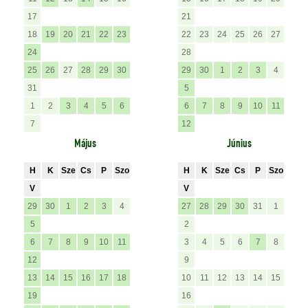
17
21
18
19
20
21
22
23
22
23
24
25
26
27
24
28
25
26
27
28
29
30
29
30
1
2
3
4
31
5
1
2
3
4
5
6
6
7
8
9
10
11
7
12
Május
Június
H
K
Sze
Cs
P
Szo
H
K
Sze
Cs
P
Szo
V
V
29
30
1
2
3
4
27
28
29
30
31
1
5
2
6
7
8
9
10
11
3
4
5
6
7
8
12
9
13
14
15
16
17
18
10
11
12
13
14
15
19
16