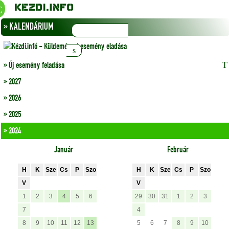
» KALENDÁRIUM
» Új esemény feladása
» 2027
» 2026
» 2025
» 2024
Január
Február
H
K
Sze
Cs
P
Szo
H
K
Sze
Cs
P
Szo
V
V
1
2
3
4
5
6
29
30
31
1
2
3
7
4
8
9
10
11
12
13
5
6
7
8
9
10