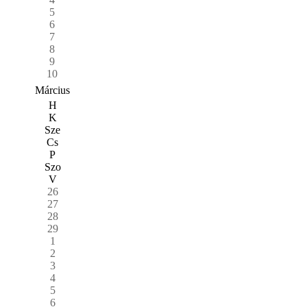
5
6
7
8
9
10
Március
H
K
Sze
Cs
P
Szo
V
26
27
28
29
1
2
3
4
5
6