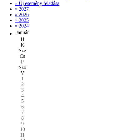
» Új esemény feladása
» 2027
» 2026
» 2025
» 2024
Január
H
K
Sze
Cs
P
Szo
V
1
2
3
4
5
6
7
8
9
10
11