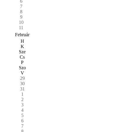
6
7
8
9
10
11
Február
H
K
Sze
Cs
P
Szo
V
29
30
31
1
2
3
4
5
6
7
8