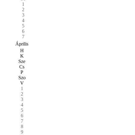
1
2
3
4
5
6
7
Április
H
K
Sze
Cs
P
Szo
V
1
2
3
4
5
6
7
8
9