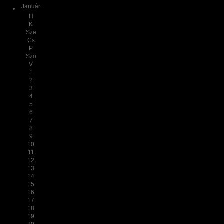
Január
H
K
Sze
Cs
P
Szo
V
1
2
3
4
5
6
7
8
9
10
11
12
13
14
15
16
17
18
19