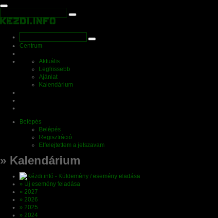
Centrum
Aktuális
Legfrissebb
Ajánlat
Kalendárium
Belépés
Belépés
Regisztráció
Elfelejtettem a jelszavam
» Kalendárium
» Új esemény feladása
» 2027
» 2026
» 2025
» 2024