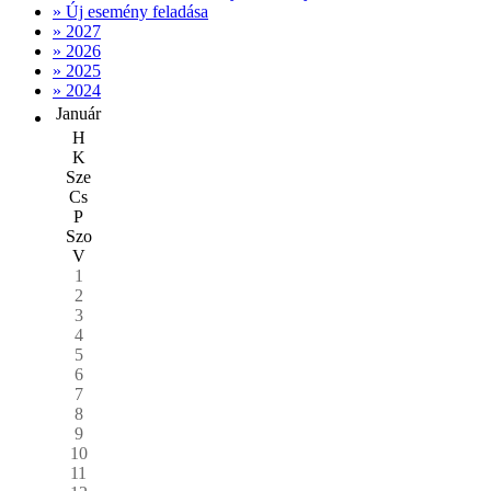
» Új esemény feladása
» 2027
» 2026
» 2025
» 2024
Január
H
K
Sze
Cs
P
Szo
V
1
2
3
4
5
6
7
8
9
10
11