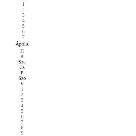
1
2
3
4
5
6
7
Április
H
K
Sze
Cs
P
Szo
V
1
2
3
4
5
6
7
8
9