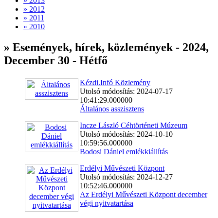
» 2013
» 2012
» 2011
» 2010
» Események, hírek, közlemények - 2024,
December 30 - Hétfő
Kézdi.Infó Közlemény
Utolsó módosítás: 2024-07-17
10:41:29.000000
Általános asszisztens
Incze László Céhtörténeti Múzeum
Utolsó módosítás: 2024-10-10
10:59:56.000000
Bodosi Dániel emlékkiállítás
Erdélyi Művészeti Központ
Utolsó módosítás: 2024-12-27
10:52:46.000000
Az Erdélyi Művészeti Központ december
végi nyitvatartása