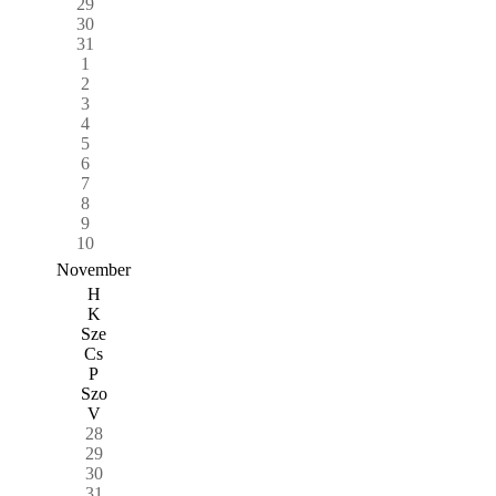
29
30
31
1
2
3
4
5
6
7
8
9
10
November
H
K
Sze
Cs
P
Szo
V
28
29
30
31