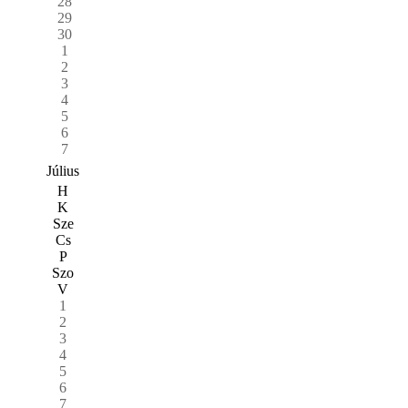
28
29
30
1
2
3
4
5
6
7
Július
H
K
Sze
Cs
P
Szo
V
1
2
3
4
5
6
7