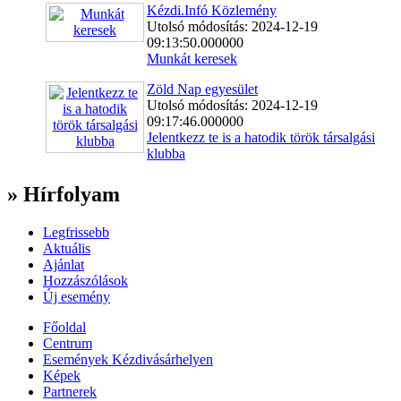
Kézdi.Infó Közlemény
Utolsó módosítás: 2024-12-19
09:13:50.000000
Munkát keresek
Zöld Nap egyesület
Utolsó módosítás: 2024-12-19
09:17:46.000000
Jelentkezz te is a hatodik török társalgási
klubba
» Hírfolyam
Legfrissebb
Aktuális
Ajánlat
Hozzászólások
Új esemény
Főoldal
Centrum
Események Kézdivásárhelyen
Képek
Partnerek