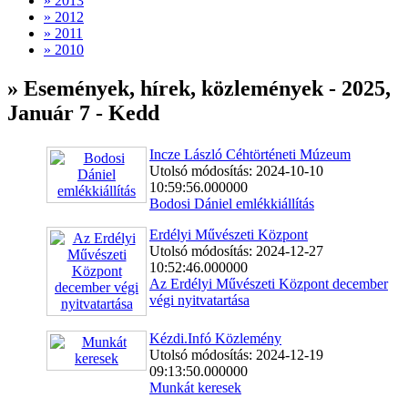
» 2013
» 2012
» 2011
» 2010
» Események, hírek, közlemények - 2025,
Január 7 - Kedd
Incze László Céhtörténeti Múzeum
Utolsó módosítás: 2024-10-10
10:59:56.000000
Bodosi Dániel emlékkiállítás
Erdélyi Művészeti Központ
Utolsó módosítás: 2024-12-27
10:52:46.000000
Az Erdélyi Művészeti Központ december
végi nyitvatartása
Kézdi.Infó Közlemény
Utolsó módosítás: 2024-12-19
09:13:50.000000
Munkát keresek