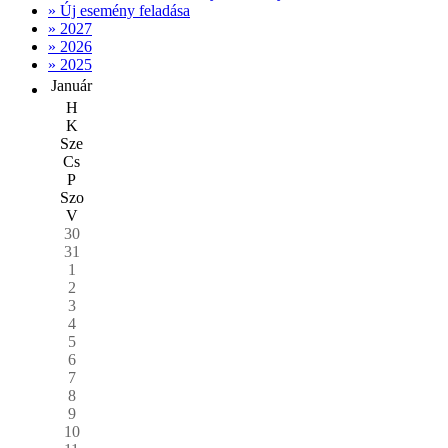
» Új esemény feladása
» 2027
» 2026
» 2025
Január
H
K
Sze
Cs
P
Szo
V
30
31
1
2
3
4
5
6
7
8
9
10