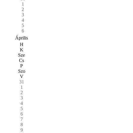
1
2
3
4
5
6
Április
H
K
Sze
Cs
P
Szo
V
31
1
2
3
4
5
6
7
8
9