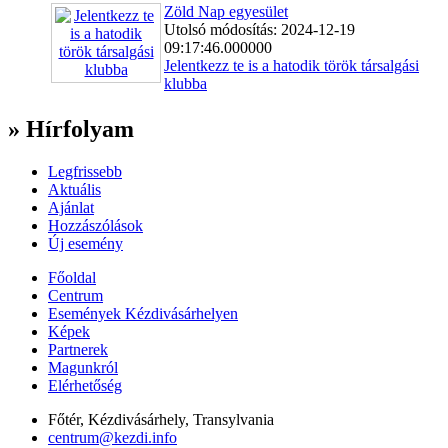
Zöld Nap egyesület
Utolsó módosítás: 2024-12-19
09:17:46.000000
Jelentkezz te is a hatodik török társalgási
klubba
» Hírfolyam
Legfrissebb
Aktuális
Ajánlat
Hozzászólások
Új esemény
Főoldal
Centrum
Események Kézdivásárhelyen
Képek
Partnerek
Magunkról
Elérhetőség
Főtér, Kézdivásárhely, Transylvania
centrum@kezdi.info