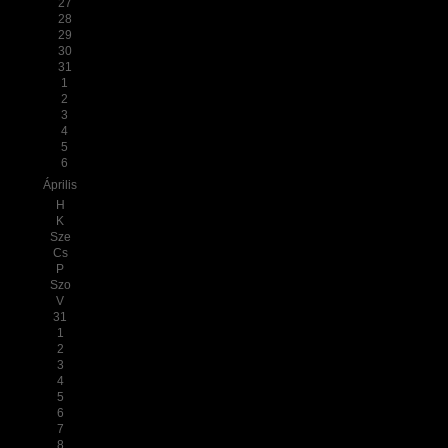
27
28
29
30
31
1
2
3
4
5
6
Április
H
K
Sze
Cs
P
Szo
V
31
1
2
3
4
5
6
7
8