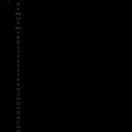
H
K
Sze
Cs
P
Szo
V
30
31
1
2
3
4
5
6
7
8
9
10
11
12
13
14
15
16
17
18
19