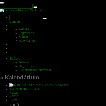
Centrum
Aktuális
Legfrissebb
Ajánlat
Kalendárium
Belépés
Belépés
Regisztráció
Elfelejtettem a jelszavam
» Kalendárium
» Új esemény feladása
» 2027
» 2026
» 2025
Január