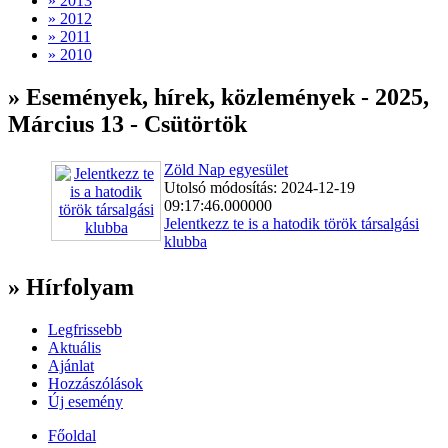
» 2013
» 2012
» 2011
» 2010
» Események, hírek, közlemények - 2025,
Március 13 - Csütörtök
Zöld Nap egyesület
Utolsó módosítás: 2024-12-19
09:17:46.000000
Jelentkezz te is a hatodik török társalgási
klubba
» Hírfolyam
Legfrissebb
Aktuális
Ajánlat
Hozzászólások
Új esemény
Főoldal