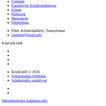
Centrum
Események Kézdivásárhelyen
Képek
Partnerek
Magunkról
Elérhetőség
Főtér, Kézdivásárhely, Transylvania
centrum@kezdi.info
Kapcsolj ránk
Kézdi.Infó © 2026
Felhasználási feltételek
Adatkezelési szabályzat
Hibajelentéshez kattintson ide!