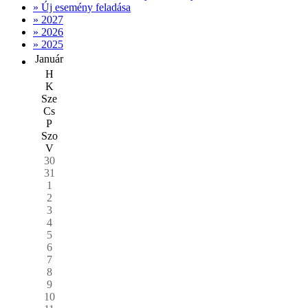
» Új esemény feladása
» 2027
» 2026
» 2025
Január
H
K
Sze
Cs
P
Szo
V
30
31
1
2
3
4
5
6
7
8
9
10