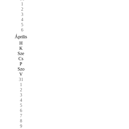
1
2
3
4
5
6
Április
H
K
Sze
Cs
P
Szo
V
31
1
2
3
4
5
6
7
8
9