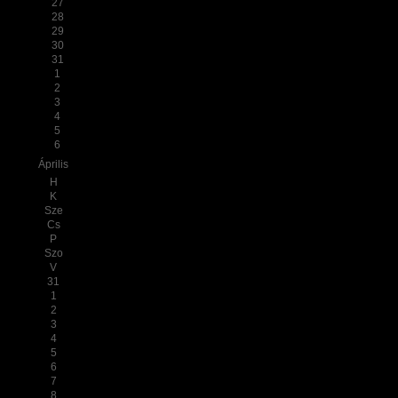
27
28
29
30
31
1
2
3
4
5
6
Április
H
K
Sze
Cs
P
Szo
V
31
1
2
3
4
5
6
7
8