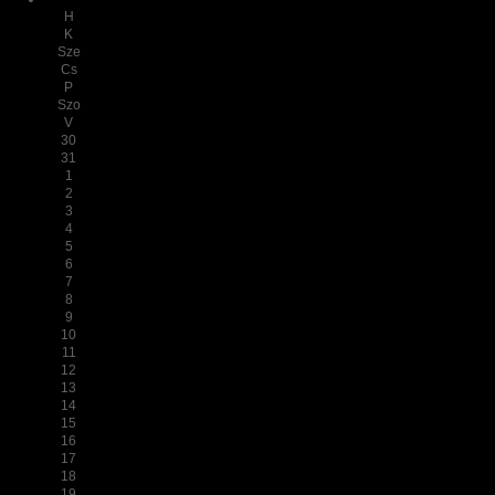
H
K
Sze
Cs
P
Szo
V
30
31
1
2
3
4
5
6
7
8
9
10
11
12
13
14
15
16
17
18
19