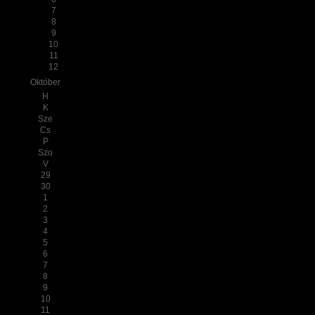
7
8
9
10
11
12
Október
H
K
Sze
Cs
P
Szo
V
29
30
1
2
3
4
5
6
7
8
9
10
11