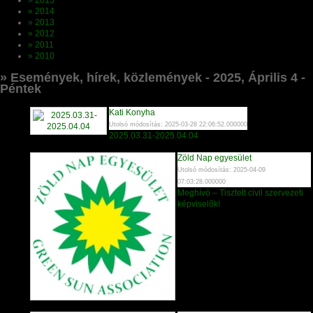
» 2015
» 2014
» 2013
» 2012
» 2011
» 2010
» Események, hírek, közlemények - 2025, Április 4 -
Péntek
Kati Konyha
Utolsó módosítás: 2025-03-28 22:06:52.000000
2025.03.31-2025.04.04
Zöld Nap egyesület
Utolsó módosítás: 2025-04-09
07:03:28.000000
Meghívó – Tisztelt civil szervezeti
képviselők!