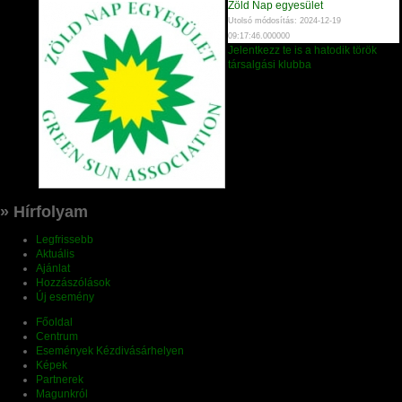
Zöld Nap egyesület
Utolsó módosítás: 2024-12-19
09:17:46.000000
Jelentkezz te is a hatodik török
társalgási klubba
» Hírfolyam
Legfrissebb
Aktuális
Ajánlat
Hozzászólások
Új esemény
Főoldal
Centrum
Események Kézdivásárhelyen
Képek
Partnerek
Magunkról