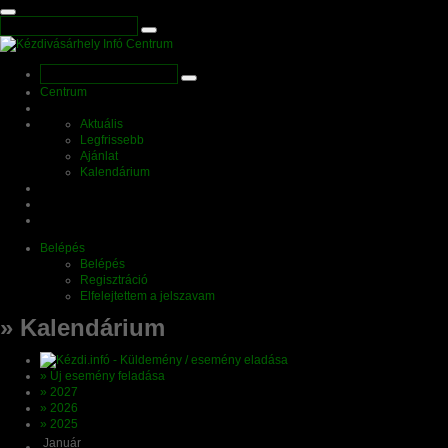
Centrum
Aktuális
Legfrissebb
Ajánlat
Kalendárium
Belépés
Belépés
Regisztráció
Elfelejtettem a jelszavam
» Kalendárium
» Új esemény feladása
» 2027
» 2026
» 2025
Január