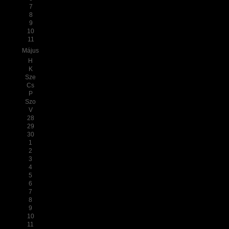
7
8
9
10
11
Május
H
K
Sze
Cs
P
Szo
V
28
29
30
1
2
3
4
5
6
7
8
9
10
11