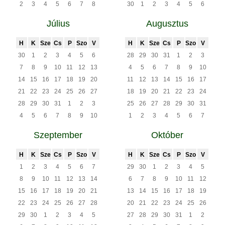
2
3
4
5
6
7
8
30
1
2
3
4
5
6
Július
Augusztus
H
K
Sze
Cs
P
Szo
V
H
K
Sze
Cs
P
Szo
V
30
1
2
3
4
5
6
28
29
30
31
1
2
3
7
8
9
10
11
12
13
4
5
6
7
8
9
10
14
15
16
17
18
19
20
11
12
13
14
15
16
17
21
22
23
24
25
26
27
18
19
20
21
22
23
24
28
29
30
31
1
2
3
25
26
27
28
29
30
31
4
5
6
7
8
9
10
1
2
3
4
5
6
7
Szeptember
Október
H
K
Sze
Cs
P
Szo
V
H
K
Sze
Cs
P
Szo
V
1
2
3
4
5
6
7
29
30
1
2
3
4
5
8
9
10
11
12
13
14
6
7
8
9
10
11
12
15
16
17
18
19
20
21
13
14
15
16
17
18
19
22
23
24
25
26
27
28
20
21
22
23
24
25
26
29
30
1
2
3
4
5
27
28
29
30
31
1
2