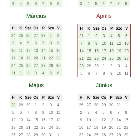
3
4
5
6
7
8
9
3
4
5
6
7
8
9
Március
Április
H
K
Sze
Cs
P
Szo
V
H
K
Sze
Cs
P
Szo
V
24
25
26
27
28
1
2
31
1
2
3
4
5
6
3
4
5
6
7
8
9
7
8
9
10
11
12
13
10
11
12
13
14
15
16
14
15
16
17
18
19
20
17
18
19
20
21
22
23
21
22
23
24
25
26
27
24
25
26
27
28
29
30
28
29
30
1
2
3
4
31
1
2
3
4
5
6
5
6
7
8
9
10
11
Május
Június
H
K
Sze
Cs
P
Szo
V
H
K
Sze
Cs
P
Szo
V
28
29
30
1
2
3
4
26
27
28
29
30
31
1
5
6
7
8
9
10
11
2
3
4
5
6
7
8
12
13
14
15
16
17
18
9
10
11
12
13
14
15
19
20
21
22
23
24
25
16
17
18
19
20
21
22
26
27
28
29
30
31
1
23
24
25
26
27
28
29