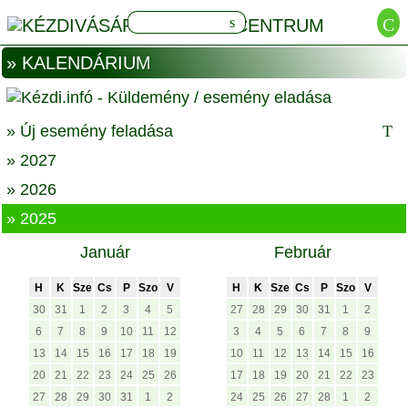
» KALENDÁRIUM
» Új esemény feladása
» 2027
» 2026
» 2025
Január
Február
H
K
Sze
Cs
P
Szo
V
H
K
Sze
Cs
P
Szo
V
30
31
1
2
3
4
5
27
28
29
30
31
1
2
6
7
8
9
10
11
12
3
4
5
6
7
8
9
13
14
15
16
17
18
19
10
11
12
13
14
15
16
20
21
22
23
24
25
26
17
18
19
20
21
22
23
27
28
29
30
31
1
2
24
25
26
27
28
1
2