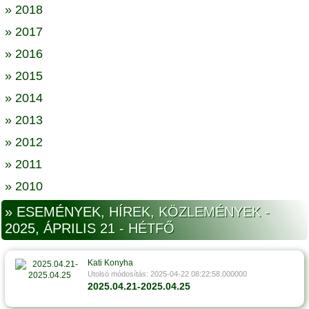
» 2018
» 2017
» 2016
» 2015
» 2014
» 2013
» 2012
» 2011
» 2010
» ESEMÉNYEK, HÍREK, KÖZLEMÉNYEK -
2025, ÁPRILIS 21 - HÉTFŐ
Kati Konyha
Utolsó módosítás: 2025-04-22 08:22:58.000000
2025.04.21-2025.04.25