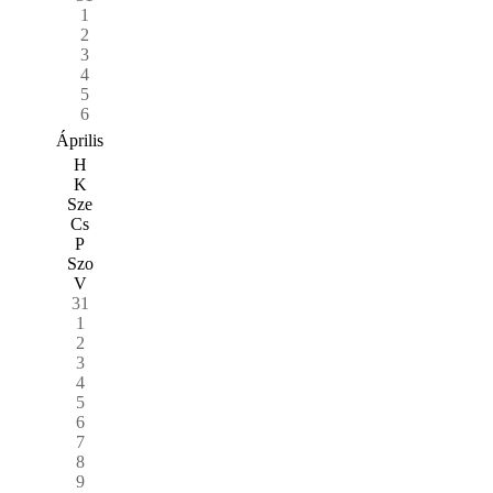
1
2
3
4
5
6
Április
H
K
Sze
Cs
P
Szo
V
31
1
2
3
4
5
6
7
8
9