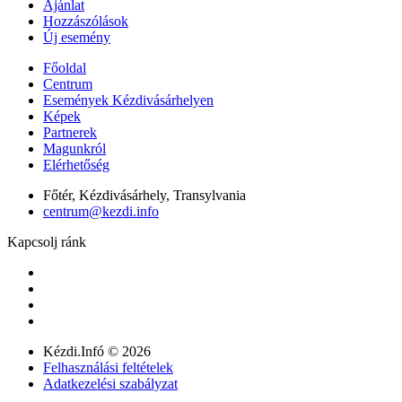
Ajánlat
Hozzászólások
Új esemény
Főoldal
Centrum
Események Kézdivásárhelyen
Képek
Partnerek
Magunkról
Elérhetőség
Főtér, Kézdivásárhely, Transylvania
centrum@kezdi.info
Kapcsolj ránk
Kézdi.Infó © 2026
Felhasználási feltételek
Adatkezelési szabályzat