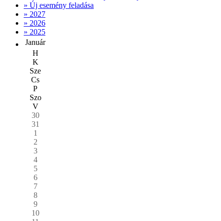
» Új esemény feladása
» 2027
» 2026
» 2025
Január
H
K
Sze
Cs
P
Szo
V
30
31
1
2
3
4
5
6
7
8
9
10