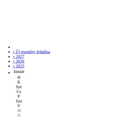
» Új esemény feladása
» 2027
» 2026
» 2025
Január
H
K
Sze
Cs
P
Szo
V
30
31