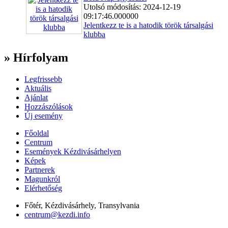
Utolsó módosítás: 2024-12-19
09:17:46.000000
Jelentkezz te is a hatodik török társalgási
klubba
» Hírfolyam
Legfrissebb
Aktuális
Ajánlat
Hozzászólások
Új esemény
Főoldal
Centrum
Események Kézdivásárhelyen
Képek
Partnerek
Magunkról
Elérhetőség
Főtér, Kézdivásárhely, Transylvania
centrum@kezdi.info