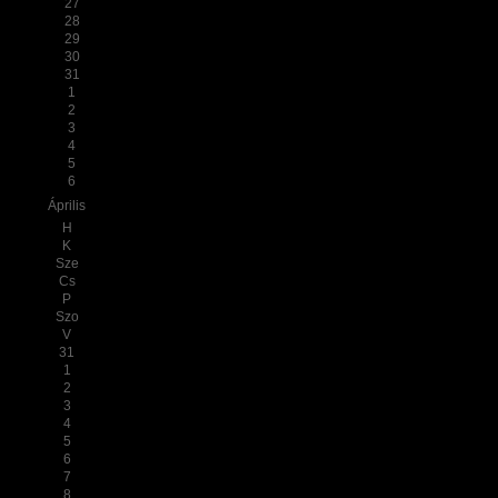
27
28
29
30
31
1
2
3
4
5
6
Április
H
K
Sze
Cs
P
Szo
V
31
1
2
3
4
5
6
7
8