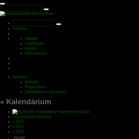
Centrum
Aktuális
Legfrissebb
Ajánlat
Kalendárium
Belépés
Belépés
Regisztráció
Elfelejtettem a jelszavam
» Kalendárium
» Új esemény feladása
» 2027
» 2026
» 2025
Január