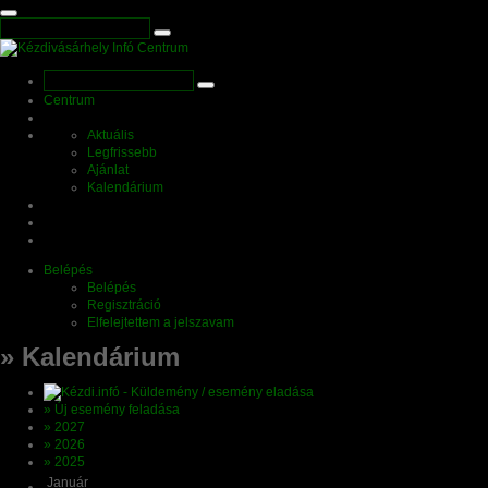
Centrum
Aktuális
Legfrissebb
Ajánlat
Kalendárium
Belépés
Belépés
Regisztráció
Elfelejtettem a jelszavam
» Kalendárium
» Új esemény feladása
» 2027
» 2026
» 2025
Január