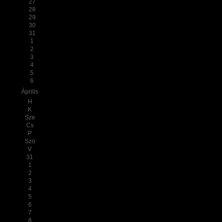
27
28
29
30
31
1
2
3
4
5
6
Április
H
K
Sze
Cs
P
Szo
V
31
1
2
3
4
5
6
7
8