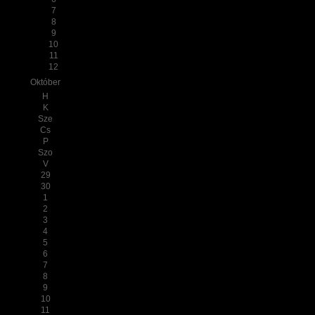
7
8
9
10
11
12
Október
H
K
Sze
Cs
P
Szo
V
29
30
1
2
3
4
5
6
7
8
9
10
11