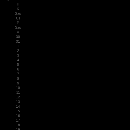
H
K
Sze
Cs
P
Szo
V
30
31
1
2
3
4
5
6
7
8
9
10
11
12
13
14
15
16
17
18
19