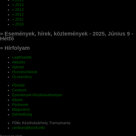
» 2015
» 2014
» 2013
» 2012
» 2011
» 2010
» Események, hírek, közlemények - 2025, Június 9 -
Hétfő
» Hírfolyam
Legfrissebb
Aktuális
Ajánlat
Hozzászólások
Új esemény
Főoldal
Centrum
Események Kézdivásárhelyen
Képek
Partnerek
Magunkról
Elérhetőség
Főtér, Kézdivásárhely, Transylvania
centrum@kezdi.info