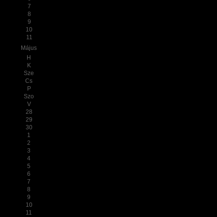
7
8
9
10
11
Május
H
K
Sze
Cs
P
Szo
V
28
29
30
1
2
3
4
5
6
7
8
9
10
11