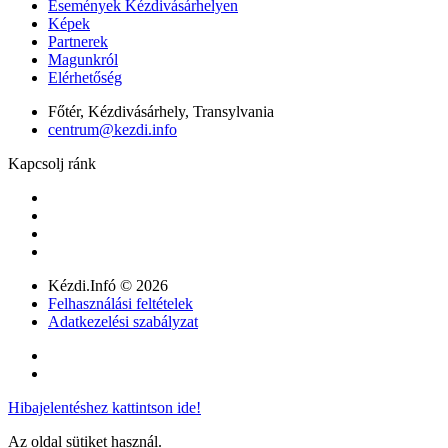
Események Kézdivásárhelyen
Képek
Partnerek
Magunkról
Elérhetőség
Főtér, Kézdivásárhely, Transylvania
centrum@kezdi.info
Kapcsolj ránk
Kézdi.Infó © 2026
Felhasználási feltételek
Adatkezelési szabályzat
Hibajelentéshez kattintson ide!
Az oldal sütiket használ.