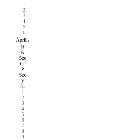
1
2
3
4
5
6
Április
H
K
Sze
Cs
P
Szo
V
31
1
2
3
4
5
6
7
8
9