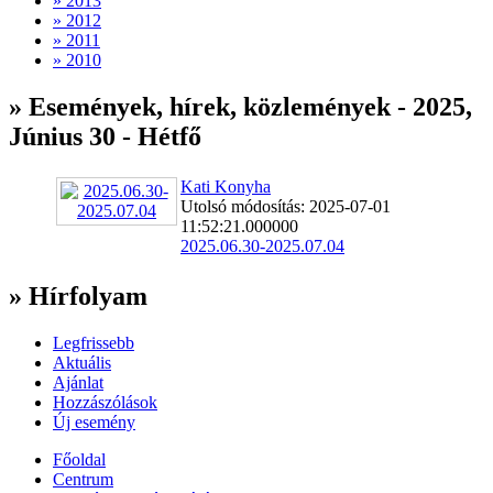
» 2013
» 2012
» 2011
» 2010
» Események, hírek, közlemények - 2025,
Június 30 - Hétfő
Kati Konyha
Utolsó módosítás: 2025-07-01
11:52:21.000000
2025.06.30-2025.07.04
» Hírfolyam
Legfrissebb
Aktuális
Ajánlat
Hozzászólások
Új esemény
Főoldal
Centrum