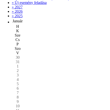
» Új esemény feladása
» 2027
» 2026
» 2025
Január
H
K
Sze
Cs
P
Szo
V
30
31
1
2
3
4
5
6
7
8
9
10