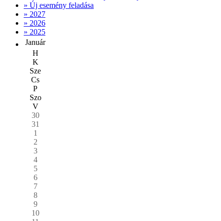
» Új esemény feladása
» 2027
» 2026
» 2025
Január
H
K
Sze
Cs
P
Szo
V
30
31
1
2
3
4
5
6
7
8
9
10