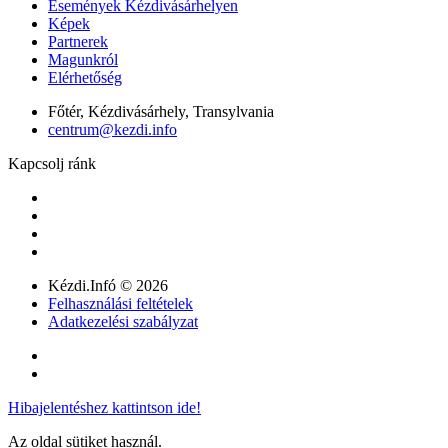
Események Kézdivásárhelyen
Képek
Partnerek
Magunkról
Elérhetőség
Főtér, Kézdivásárhely, Transylvania
centrum@kezdi.info
Kapcsolj ránk
Kézdi.Infó © 2026
Felhasználási feltételek
Adatkezelési szabályzat
Hibajelentéshez kattintson ide!
Az oldal sütiket használ.