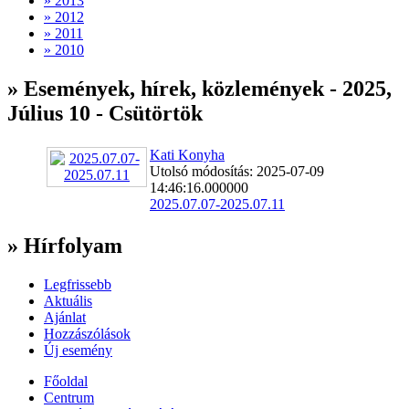
» 2013
» 2012
» 2011
» 2010
» Események, hírek, közlemények - 2025,
Július 10 - Csütörtök
Kati Konyha
Utolsó módosítás: 2025-07-09
14:46:16.000000
2025.07.07-2025.07.11
» Hírfolyam
Legfrissebb
Aktuális
Ajánlat
Hozzászólások
Új esemény
Főoldal
Centrum