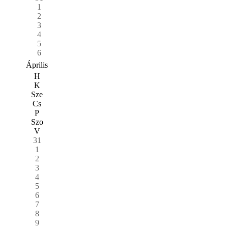
1
2
3
4
5
6
Április
H
K
Sze
Cs
P
Szo
V
31
1
2
3
4
5
6
7
8
9