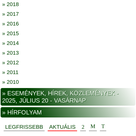
» 2018
» 2017
» 2016
» 2015
» 2014
» 2013
» 2012
» 2011
» 2010
» ESEMÉNYEK, HÍREK, KÖZLEMÉNYEK -
2025, JÚLIUS 20 - VASÁRNAP
» HÍRFOLYAM
LEGFRISSEBB
AKTUÁLIS