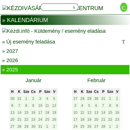
» KALENDÁRIUM
» Új esemény feladása
» 2027
» 2026
» 2025
Január
Február
H
K
Sze
Cs
P
Szo
V
H
K
Sze
Cs
P
Szo
V
30
31
1
2
3
4
5
27
28
29
30
31
1
2
6
7
8
9
10
11
12
3
4
5
6
7
8
9
13
14
15
16
17
18
19
10
11
12
13
14
15
16
20
21
22
23
24
25
26
17
18
19
20
21
22
23
27
28
29
30
31
1
2
24
25
26
27
28
1
2