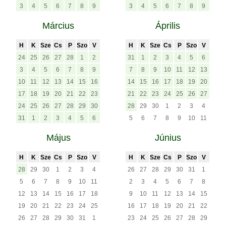
3
4
5
6
7
8
9
3
4
5
6
7
8
9
Március
Április
H
K
Sze
Cs
P
Szo
V
H
K
Sze
Cs
P
Szo
V
24
25
26
27
28
1
2
31
1
2
3
4
5
6
3
4
5
6
7
8
9
7
8
9
10
11
12
13
10
11
12
13
14
15
16
14
15
16
17
18
19
20
17
18
19
20
21
22
23
21
22
23
24
25
26
27
24
25
26
27
28
29
30
28
29
30
1
2
3
4
31
1
2
3
4
5
6
5
6
7
8
9
10
11
Május
Június
H
K
Sze
Cs
P
Szo
V
H
K
Sze
Cs
P
Szo
V
28
29
30
1
2
3
4
26
27
28
29
30
31
1
5
6
7
8
9
10
11
2
3
4
5
6
7
8
12
13
14
15
16
17
18
9
10
11
12
13
14
15
19
20
21
22
23
24
25
16
17
18
19
20
21
22
26
27
28
29
30
31
1
23
24
25
26
27
28
29