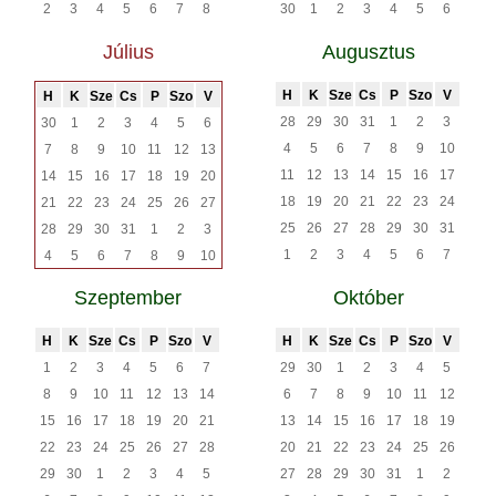
2
3
4
5
6
7
8
30
1
2
3
4
5
6
Július
Augusztus
H
K
Sze
Cs
P
Szo
V
H
K
Sze
Cs
P
Szo
V
28
29
30
31
1
2
3
30
1
2
3
4
5
6
4
5
6
7
8
9
10
7
8
9
10
11
12
13
11
12
13
14
15
16
17
14
15
16
17
18
19
20
18
19
20
21
22
23
24
21
22
23
24
25
26
27
25
26
27
28
29
30
31
28
29
30
31
1
2
3
1
2
3
4
5
6
7
4
5
6
7
8
9
10
Szeptember
Október
H
K
Sze
Cs
P
Szo
V
H
K
Sze
Cs
P
Szo
V
1
2
3
4
5
6
7
29
30
1
2
3
4
5
8
9
10
11
12
13
14
6
7
8
9
10
11
12
15
16
17
18
19
20
21
13
14
15
16
17
18
19
22
23
24
25
26
27
28
20
21
22
23
24
25
26
29
30
1
2
3
4
5
27
28
29
30
31
1
2