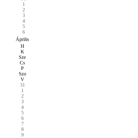
1
2
3
4
5
6
Április
H
K
Sze
Cs
P
Szo
V
31
1
2
3
4
5
6
7
8
9