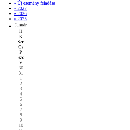
» Új esemény feladása
» 2027
» 2026
» 2025
Január
H
K
Sze
Cs
P
Szo
V
30
31
1
2
3
4
5
6
7
8
9
10