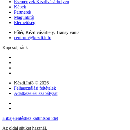
Események Kézdivásárhelyen
Képek
Partnerek
Magunkról
Elérhetőség
Főtér, Kézdivásárhely, Transylvania
centrum@kezdi.info
Kapcsolj ránk
Kézdi.Infó © 2026
Felhasználási feltételek
Adatkezelési szabályzat
Hibajelentéshez kattintson ide!
Az oldal sütiket használ.