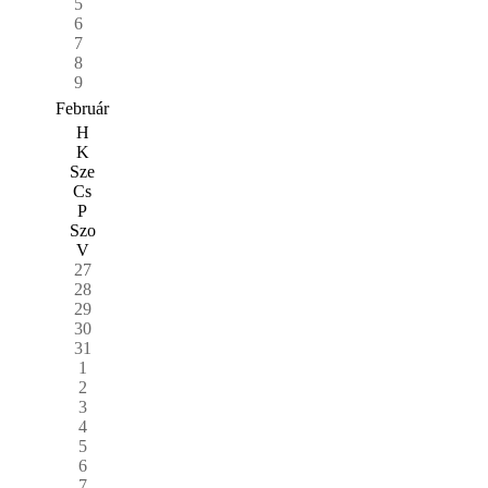
5
6
7
8
9
Február
H
K
Sze
Cs
P
Szo
V
27
28
29
30
31
1
2
3
4
5
6
7