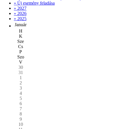
» Új esemény feladása
» 2027
» 2026
» 2025
Január
H
K
Sze
Cs
P
Szo
V
30
31
1
2
3
4
5
6
7
8
9
10