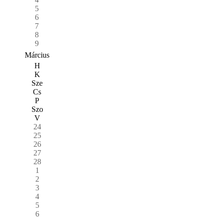
5
6
7
8
9
Március
H
K
Sze
Cs
P
Szo
V
24
25
26
27
28
1
2
3
4
5
6