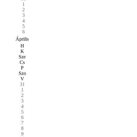
1
2
3
4
5
6
Április
H
K
Sze
Cs
P
Szo
V
31
1
2
3
4
5
6
7
8
9