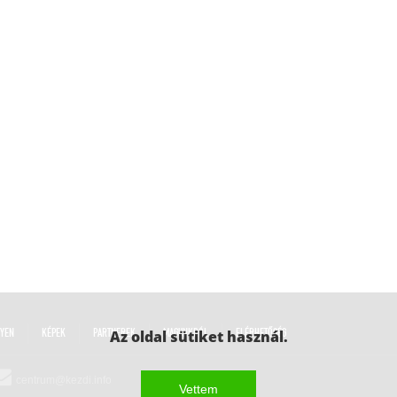
LYEN
KÉPEK
PARTNEREK
Az oldal sütiket használ.
MAGUNKRÓL
ELÉRHETŐSÉG
centrum@kezdi.info
Vettem