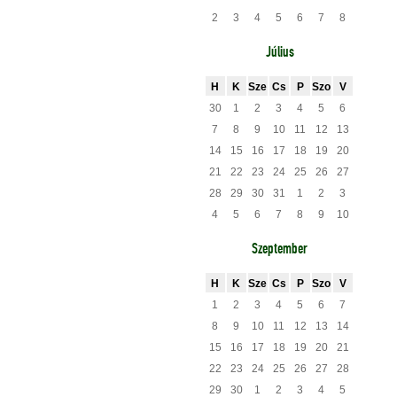
2
3
4
5
6
7
8
Július
H
K
Sze
Cs
P
Szo
V
30
1
2
3
4
5
6
7
8
9
10
11
12
13
14
15
16
17
18
19
20
21
22
23
24
25
26
27
28
29
30
31
1
2
3
4
5
6
7
8
9
10
Szeptember
H
K
Sze
Cs
P
Szo
V
1
2
3
4
5
6
7
8
9
10
11
12
13
14
15
16
17
18
19
20
21
22
23
24
25
26
27
28
29
30
1
2
3
4
5