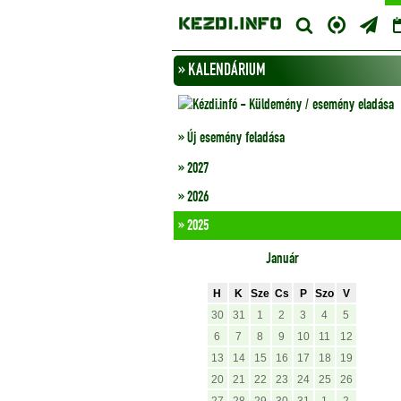
» KALENDÁRIUM
» Új esemény feladása
» 2027
» 2026
» 2025
Január
H
K
Sze
Cs
P
Szo
V
30
31
1
2
3
4
5
6
7
8
9
10
11
12
13
14
15
16
17
18
19
20
21
22
23
24
25
26