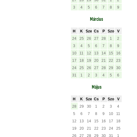
27
28
29
30
31
1
2
3
4
5
6
7
8
9
Március
H
K
Sze
Cs
P
Szo
V
24
25
26
27
28
1
2
3
4
5
6
7
8
9
10
11
12
13
14
15
16
17
18
19
20
21
22
23
24
25
26
27
28
29
30
31
1
2
3
4
5
6
Május
H
K
Sze
Cs
P
Szo
V
28
29
30
1
2
3
4
5
6
7
8
9
10
11
12
13
14
15
16
17
18
19
20
21
22
23
24
25
26
27
28
29
30
31
1