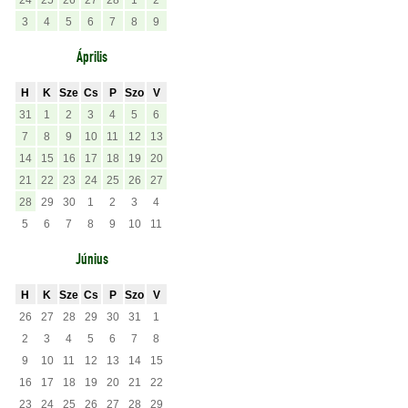
24
25
26
27
28
1
2
3
4
5
6
7
8
9
Április
H
K
Sze
Cs
P
Szo
V
31
1
2
3
4
5
6
7
8
9
10
11
12
13
14
15
16
17
18
19
20
21
22
23
24
25
26
27
28
29
30
1
2
3
4
5
6
7
8
9
10
11
Június
H
K
Sze
Cs
P
Szo
V
26
27
28
29
30
31
1
2
3
4
5
6
7
8
9
10
11
12
13
14
15
16
17
18
19
20
21
22
23
24
25
26
27
28
29