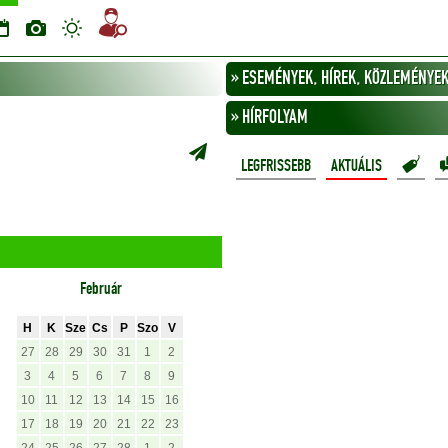
» ESEMÉNYEK, HÍREK, KÖZLEMÉNYEK
» HÍRFOLYAM
LEGFRISSEBB
AKTUÁLIS
Február
H
K
Sze
Cs
P
Szo
V
27
28
29
30
31
1
2
3
4
5
6
7
8
9
10
11
12
13
14
15
16
17
18
19
20
21
22
23