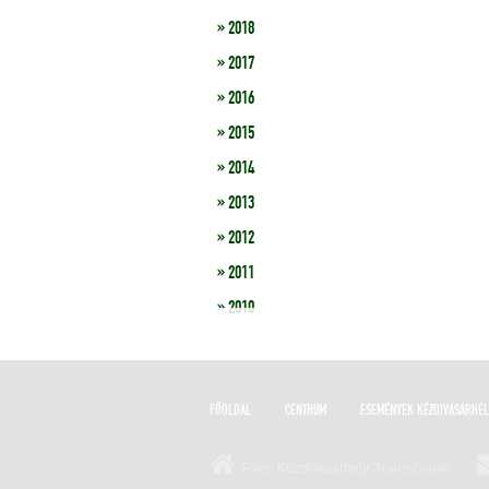
» 2018
» 2017
» 2016
» 2015
» 2014
» 2013
» 2012
» 2011
» 2010
FŐOLDAL
CENTRUM
ESEMÉNYEK KÉZDIVÁSÁRHE
Főtér, Kézdivásárhely, Transylvania