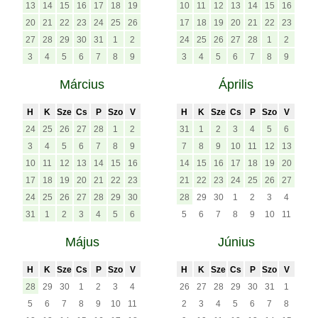
13
14
15
16
17
18
19
10
11
12
13
14
15
16
20
21
22
23
24
25
26
17
18
19
20
21
22
23
27
28
29
30
31
1
2
24
25
26
27
28
1
2
3
4
5
6
7
8
9
3
4
5
6
7
8
9
Március
Április
H
K
Sze
Cs
P
Szo
V
H
K
Sze
Cs
P
Szo
V
24
25
26
27
28
1
2
31
1
2
3
4
5
6
3
4
5
6
7
8
9
7
8
9
10
11
12
13
10
11
12
13
14
15
16
14
15
16
17
18
19
20
17
18
19
20
21
22
23
21
22
23
24
25
26
27
24
25
26
27
28
29
30
28
29
30
1
2
3
4
31
1
2
3
4
5
6
5
6
7
8
9
10
11
Május
Június
H
K
Sze
Cs
P
Szo
V
H
K
Sze
Cs
P
Szo
V
28
29
30
1
2
3
4
26
27
28
29
30
31
1
5
6
7
8
9
10
11
2
3
4
5
6
7
8