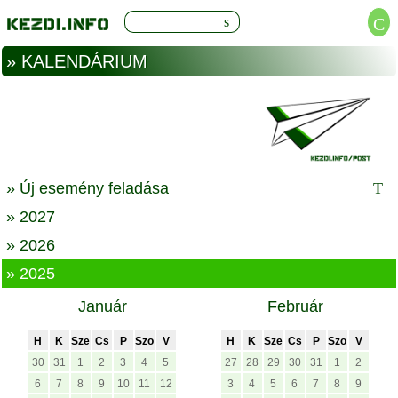
» KALENDÁRIUM
» Új esemény feladása
» 2027
» 2026
» 2025
Január
Február
H
K
Sze
Cs
P
Szo
V
H
K
Sze
Cs
P
Szo
V
30
31
1
2
3
4
5
27
28
29
30
31
1
2
6
7
8
9
10
11
12
3
4
5
6
7
8
9