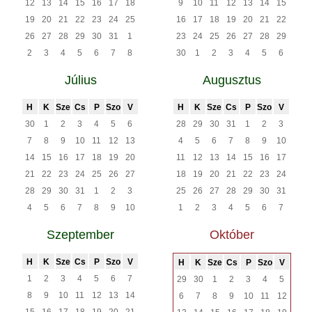
12
13
14
15
16
17
18
9
10
11
12
13
14
15
19
20
21
22
23
24
25
16
17
18
19
20
21
22
26
27
28
29
30
31
1
23
24
25
26
27
28
29
2
3
4
5
6
7
8
30
1
2
3
4
5
6
Július
Augusztus
H
K
Sze
Cs
P
Szo
V
H
K
Sze
Cs
P
Szo
V
30
1
2
3
4
5
6
28
29
30
31
1
2
3
7
8
9
10
11
12
13
4
5
6
7
8
9
10
14
15
16
17
18
19
20
11
12
13
14
15
16
17
21
22
23
24
25
26
27
18
19
20
21
22
23
24
28
29
30
31
1
2
3
25
26
27
28
29
30
31
4
5
6
7
8
9
10
1
2
3
4
5
6
7
Szeptember
Október
H
K
Sze
Cs
P
Szo
V
H
K
Sze
Cs
P
Szo
V
1
2
3
4
5
6
7
29
30
1
2
3
4
5
8
9
10
11
12
13
14
6
7
8
9
10
11
12