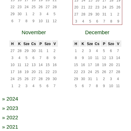
15
16
17
18
19
20
21
13
14
15
16
17
18
19
22
23
24
25
26
27
28
20
21
22
23
24
25
26
29
30
1
2
3
4
5
27
28
29
30
31
1
2
6
7
8
9
10
11
12
3
4
5
6
7
8
9
November
December
H
K
Sze
Cs
P
Szo
V
H
K
Sze
Cs
P
Szo
V
27
28
29
30
31
1
2
1
2
3
4
5
6
7
3
4
5
6
7
8
9
8
9
10
11
12
13
14
10
11
12
13
14
15
16
15
16
17
18
19
20
21
17
18
19
20
21
22
23
22
23
24
25
26
27
28
24
25
26
27
28
29
30
29
30
31
1
2
3
4
1
2
3
4
5
6
7
5
6
7
8
9
10
11
» 2024
» 2023
» 2022
» 2021