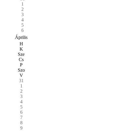
1
2
3
4
5
6
Április
H
K
Sze
Cs
P
Szo
V
31
1
2
3
4
5
6
7
8
9