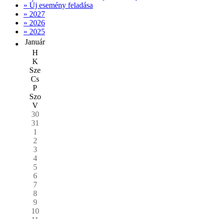
» Új esemény feladása
» 2027
» 2026
» 2025
Január
H
K
Sze
Cs
P
Szo
V
30
31
1
2
3
4
5
6
7
8
9
10