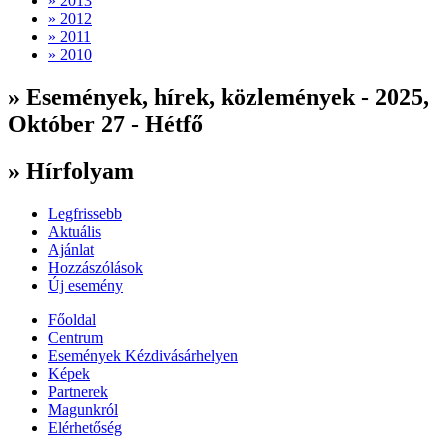
» 2013
» 2012
» 2011
» 2010
» Események, hírek, közlemények - 2025,
Október 27 - Hétfő
» Hírfolyam
Legfrissebb
Aktuális
Ajánlat
Hozzászólások
Új esemény
Főoldal
Centrum
Események Kézdivásárhelyen
Képek
Partnerek
Magunkról
Elérhetőség