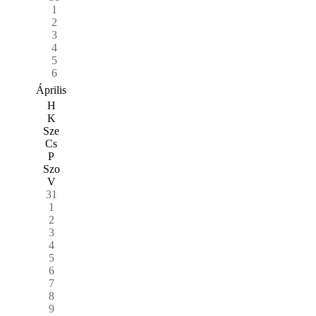
1
2
3
4
5
6
Április
H
K
Sze
Cs
P
Szo
V
31
1
2
3
4
5
6
7
8
9