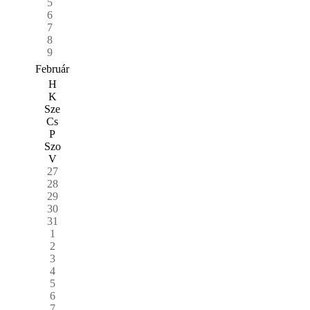
5
6
7
8
9
Február
H
K
Sze
Cs
P
Szo
V
27
28
29
30
31
1
2
3
4
5
6
7