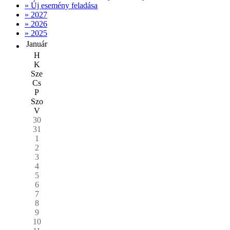
» Új esemény feladása
» 2027
» 2026
» 2025
Január
H
K
Sze
Cs
P
Szo
V
30
31
1
2
3
4
5
6
7
8
9
10