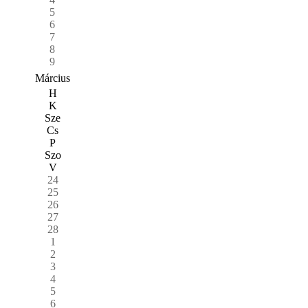
5
6
7
8
9
Március
H
K
Sze
Cs
P
Szo
V
24
25
26
27
28
1
2
3
4
5
6