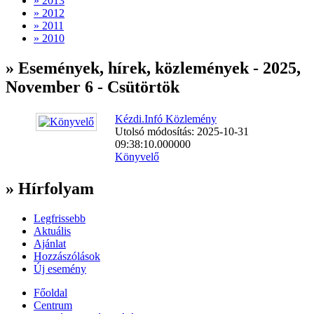
» 2013
» 2012
» 2011
» 2010
» Események, hírek, közlemények - 2025,
November 6 - Csütörtök
Kézdi.Infó Közlemény
Utolsó módosítás: 2025-10-31
09:38:10.000000
Könyvelő
» Hírfolyam
Legfrissebb
Aktuális
Ajánlat
Hozzászólások
Új esemény
Főoldal
Centrum