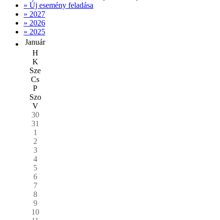
» Új esemény feladása
» 2027
» 2026
» 2025
Január
H
K
Sze
Cs
P
Szo
V
30
31
1
2
3
4
5
6
7
8
9
10