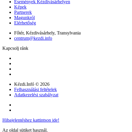
Események Kézdivásárhelyen
Képek
Partnerek
Magunkról
Elérhetőség
Főtér, Kézdivásárhely, Transylvania
centrum@kezdi.info
Kapcsolj ránk
Kézdi.Infó © 2026
Felhasználási feltételek
Adatkezelési szabályzat
Hibajelentéshez kattintson ide!
Az oldal sütiket használ.