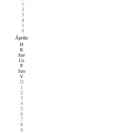
1
2
3
4
5
6
Április
H
K
Sze
Cs
P
Szo
V
31
1
2
3
4
5
6
7
8
9