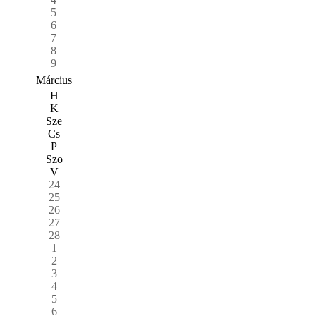
5
6
7
8
9
Március
H
K
Sze
Cs
P
Szo
V
24
25
26
27
28
1
2
3
4
5
6