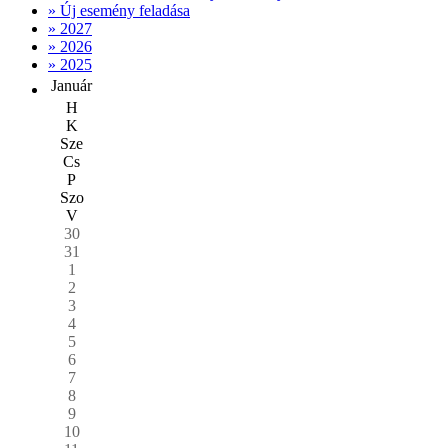
» Új esemény feladása
» 2027
» 2026
» 2025
Január
H
K
Sze
Cs
P
Szo
V
30
31
1
2
3
4
5
6
7
8
9
10