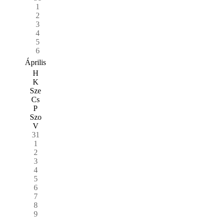
1
2
3
4
5
6
Április
H
K
Sze
Cs
P
Szo
V
31
1
2
3
4
5
6
7
8
9