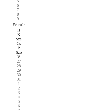
5
6
7
8
9
Február
H
K
Sze
Cs
P
Szo
V
27
28
29
30
31
1
2
3
4
5
6
7