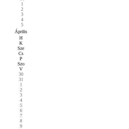
1
2
3
4
5
Április
H
K
Sze
Cs
P
Szo
V
30
31
1
2
3
4
5
6
7
8
9