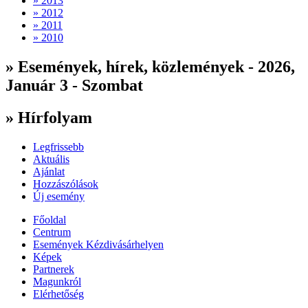
» 2013
» 2012
» 2011
» 2010
» Események, hírek, közlemények - 2026,
Január 3 - Szombat
» Hírfolyam
Legfrissebb
Aktuális
Ajánlat
Hozzászólások
Új esemény
Főoldal
Centrum
Események Kézdivásárhelyen
Képek
Partnerek
Magunkról
Elérhetőség