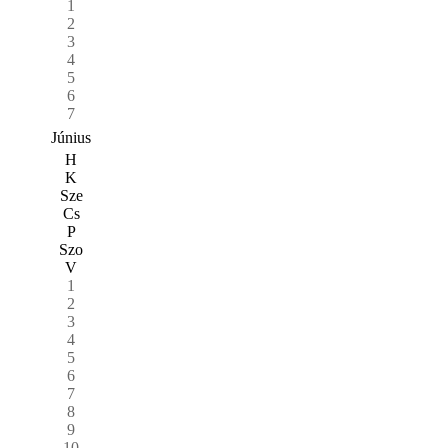
1
2
3
4
5
6
7
Június
H
K
Sze
Cs
P
Szo
V
1
2
3
4
5
6
7
8
9
10