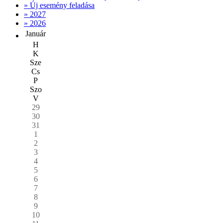
» Új esemény feladása
» 2027
» 2026
Január
H
K
Sze
Cs
P
Szo
V
29
30
31
1
2
3
4
5
6
7
8
9
10