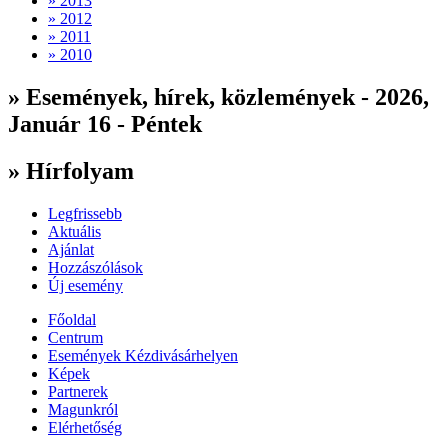
» 2013
» 2012
» 2011
» 2010
» Események, hírek, közlemények - 2026,
Január 16 - Péntek
» Hírfolyam
Legfrissebb
Aktuális
Ajánlat
Hozzászólások
Új esemény
Főoldal
Centrum
Események Kézdivásárhelyen
Képek
Partnerek
Magunkról
Elérhetőség