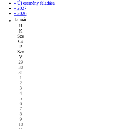
» Új esemény feladása
» 2027
» 2026
Január
H
K
Sze
Cs
P
Szo
V
29
30
31
1
2
3
4
5
6
7
8
9
10