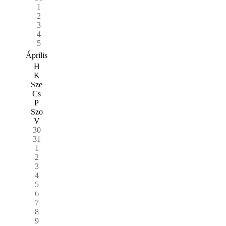
1
2
3
4
5
Április
H
K
Sze
Cs
P
Szo
V
30
31
1
2
3
4
5
6
7
8
9