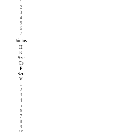
1
2
3
4
5
6
7
Június
H
K
Sze
Cs
P
Szo
V
1
2
3
4
5
6
7
8
9
10