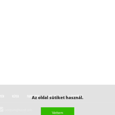
LYEN
KÉPEK
PARTNEREK
Az oldal sütiket használ.
MAGUNKRÓL
ELÉRHETŐSÉG
centrum@kezdi.info
Vettem