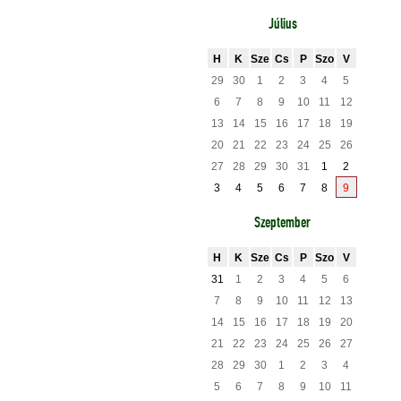
Július
H
K
Sze
Cs
P
Szo
V
29
30
1
2
3
4
5
6
7
8
9
10
11
12
13
14
15
16
17
18
19
20
21
22
23
24
25
26
27
28
29
30
31
1
2
3
4
5
6
7
8
9
Szeptember
H
K
Sze
Cs
P
Szo
V
31
1
2
3
4
5
6
7
8
9
10
11
12
13
14
15
16
17
18
19
20
21
22
23
24
25
26
27
28
29
30
1
2
3
4
5
6
7
8
9
10
11