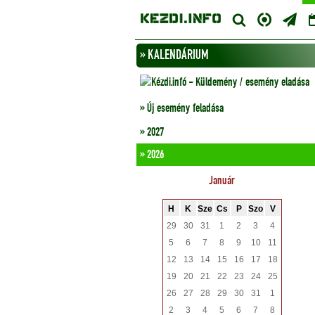
» KALENDÁRIUM
» Új esemény feladása
» 2027
» 2026
Január
H
K
Sze
Cs
P
Szo
V
29
30
31
1
2
3
4
5
6
7
8
9
10
11
12
13
14
15
16
17
18
19
20
21
22
23
24
25
26
27
28
29
30
31
1
2
3
4
5
6
7
8