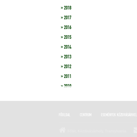
» 2018
» 2017
» 2016
» 2015
» 2014
» 2013
» 2012
» 2011
» 2010
FŐOLDAL
CENTRUM
ESEMÉNYEK KÉZDIVÁSÁRHE
Főtér, Kézdivásárhely, Transylvania