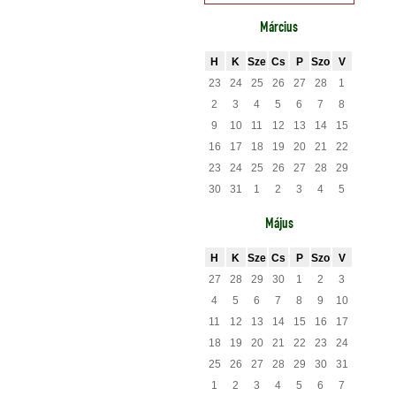
Március
H
K
Sze
Cs
P
Szo
V
23
24
25
26
27
28
1
2
3
4
5
6
7
8
9
10
11
12
13
14
15
16
17
18
19
20
21
22
23
24
25
26
27
28
29
30
31
1
2
3
4
5
Május
H
K
Sze
Cs
P
Szo
V
27
28
29
30
1
2
3
4
5
6
7
8
9
10
11
12
13
14
15
16
17
18
19
20
21
22
23
24
25
26
27
28
29
30
31
1
2
3
4
5
6
7