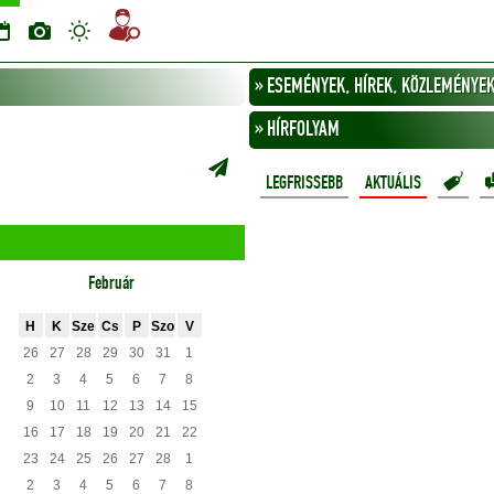
» ESEMÉNYEK, HÍREK, KÖZLEMÉNYEK 
» HÍRFOLYAM
LEGFRISSEBB
AKTUÁLIS
Február
H
K
Sze
Cs
P
Szo
V
26
27
28
29
30
31
1
2
3
4
5
6
7
8
9
10
11
12
13
14
15
16
17
18
19
20
21
22
23
24
25
26
27
28
1
2
3
4
5
6
7
8