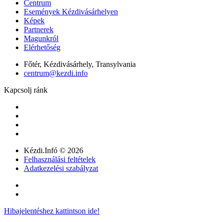
Centrum
Események Kézdivásárhelyen
Képek
Partnerek
Magunkról
Elérhetőség
Főtér, Kézdivásárhely, Transylvania
centrum@kezdi.info
Kapcsolj ránk
Kézdi.Infó © 2026
Felhasználási feltételek
Adatkezelési szabályzat
Hibajelentéshez kattintson ide!