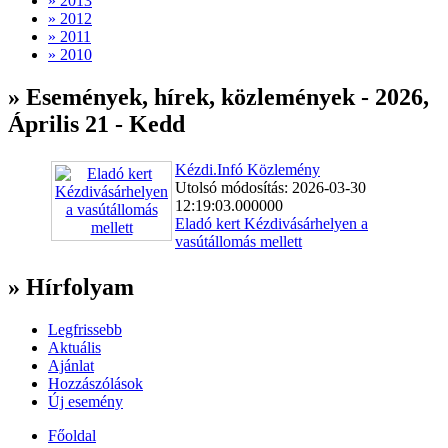
» 2013
» 2012
» 2011
» 2010
» Események, hírek, közlemények - 2026,
Április 21 - Kedd
Kézdi.Infó Közlemény
Utolsó módosítás: 2026-03-30
12:19:03.000000
Eladó kert Kézdivásárhelyen a
vasútállomás mellett
» Hírfolyam
Legfrissebb
Aktuális
Ajánlat
Hozzászólások
Új esemény
Főoldal