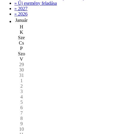
» Új esemény feladása
» 2027
» 2026
Január
H
K
Sze
Cs
P
Szo
V
29
30
31
1
2
3
4
5
6
7
8
9
10