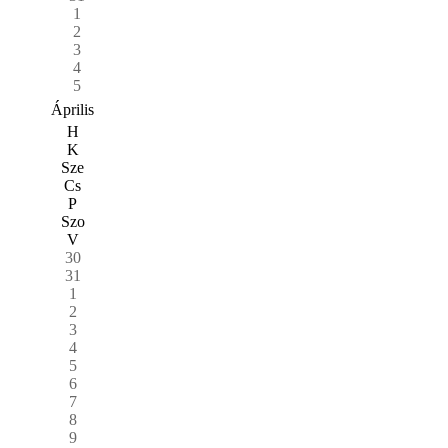
1
2
3
4
5
Április
H
K
Sze
Cs
P
Szo
V
30
31
1
2
3
4
5
6
7
8
9