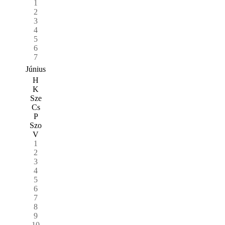
1
2
3
4
5
6
7
Június
H
K
Sze
Cs
P
Szo
V
1
2
3
4
5
6
7
8
9
10