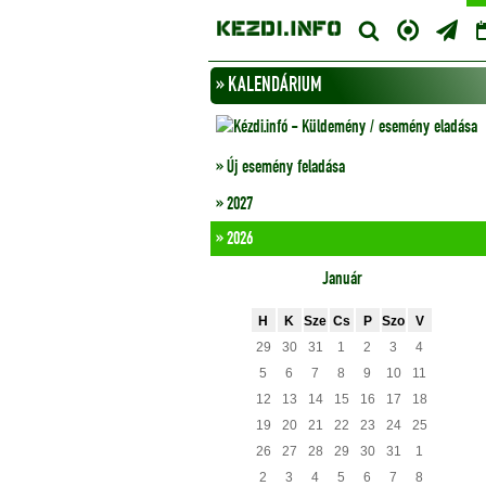
» KALENDÁRIUM
» Új esemény feladása
» 2027
» 2026
Január
H
K
Sze
Cs
P
Szo
V
29
30
31
1
2
3
4
5
6
7
8
9
10
11
12
13
14
15
16
17
18
19
20
21
22
23
24
25
26
27
28
29
30
31
1
2
3
4
5
6
7
8