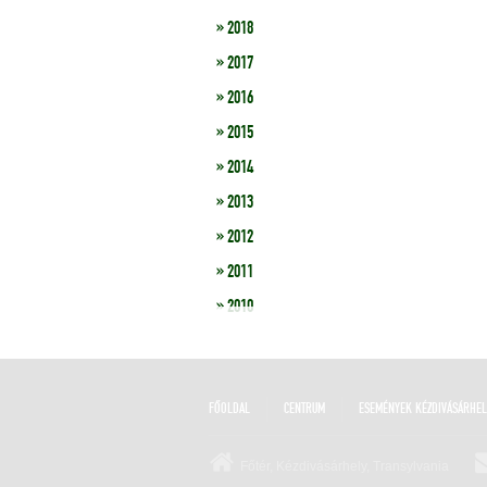
» 2018
» 2017
» 2016
» 2015
» 2014
» 2013
» 2012
» 2011
» 2010
FŐOLDAL
CENTRUM
ESEMÉNYEK KÉZDIVÁSÁRHE
Főtér, Kézdivásárhely, Transylvania