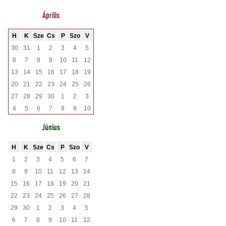
Április
H
K
Sze
Cs
P
Szo
V
30
31
1
2
3
4
5
6
7
8
9
10
11
12
13
14
15
16
17
18
19
20
21
22
23
24
25
26
27
28
29
30
1
2
3
4
5
6
7
8
9
10
Június
H
K
Sze
Cs
P
Szo
V
1
2
3
4
5
6
7
8
9
10
11
12
13
14
15
16
17
18
19
20
21
22
23
24
25
26
27
28
29
30
1
2
3
4
5
6
7
8
9
10
11
12