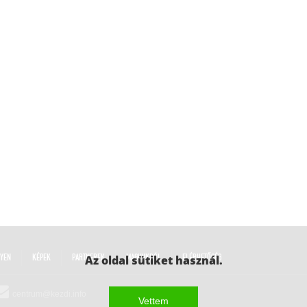
LYEN
KÉPEK
PARTNEREK
Az oldal sütiket használ.
MAGUNKRÓL
ELÉRHETŐSÉG
centrum@kezdi.info
Vettem