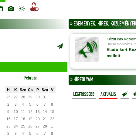
» ESEMÉNYEK, HÍREK, KÖZLEMÉNYEK 
Kézdi.Infó Közle
Utolsó módosítás: 
Eladó kert Ké
mellett
Február
» HÍRFOLYAM
H
K
Sze
Cs
P
Szo
V
LEGFRISSEBB
AKTUÁLIS
26
27
28
29
30
31
1
2
3
4
5
6
7
8
9
10
11
12
13
14
15
16
17
18
19
20
21
22
23
24
25
26
27
28
1
2
3
4
5
6
7
8