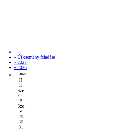
» Új esemény feladása
» 2027
» 2026
Január
H
K
Sze
Cs
P
Szo
V
29
30
31