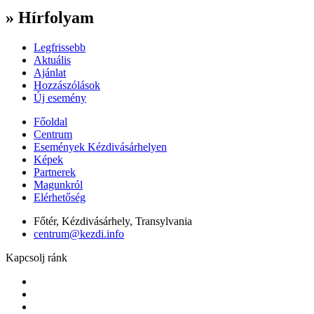
» Hírfolyam
Legfrissebb
Aktuális
Ajánlat
Hozzászólások
Új esemény
Főoldal
Centrum
Események Kézdivásárhelyen
Képek
Partnerek
Magunkról
Elérhetőség
Főtér, Kézdivásárhely, Transylvania
centrum@kezdi.info
Kapcsolj ránk