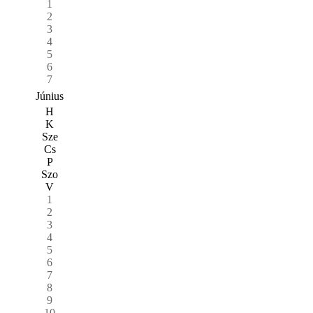
1
2
3
4
5
6
7
Június
H
K
Sze
Cs
P
Szo
V
1
2
3
4
5
6
7
8
9
10