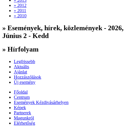
» 2013
» 2012
» 2011
» 2010
» Események, hírek, közlemények - 2026,
Június 2 - Kedd
» Hírfolyam
Legfrissebb
Aktuális
Ajánlat
Hozzászólások
Új esemény
Főoldal
Centrum
Események Kézdivásárhelyen
Képek
Partnerek
Magunkról
Elérhetőség