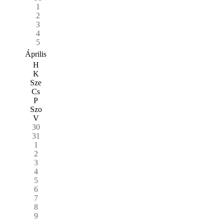
1
2
3
4
5
Április
H
K
Sze
Cs
P
Szo
V
30
31
1
2
3
4
5
6
7
8
9