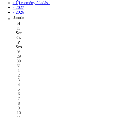
» Új esemény feladása
» 2027
» 2026
Január
H
K
Sze
Cs
P
Szo
V
29
30
31
1
2
3
4
5
6
7
8
9
10