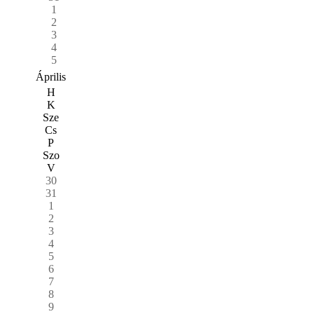
1
2
3
4
5
Április
H
K
Sze
Cs
P
Szo
V
30
31
1
2
3
4
5
6
7
8
9