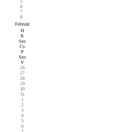
5
6
7
8
Február
H
K
Sze
Cs
P
Szo
V
26
27
28
29
30
31
1
2
3
4
5
6
7