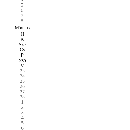
5
6
7
8
Március
H
K
Sze
Cs
P
Szo
V
23
24
25
26
27
28
1
2
3
4
5
6