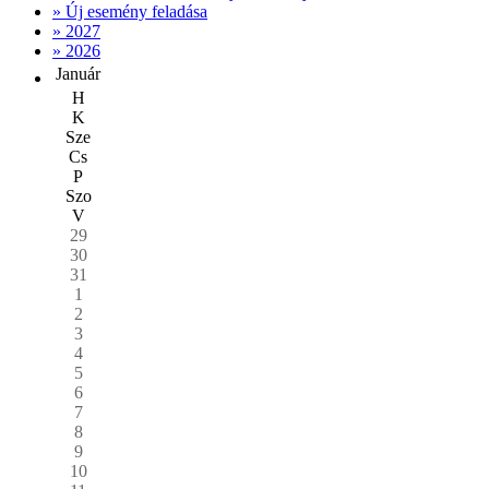
» Új esemény feladása
» 2027
» 2026
Január
H
K
Sze
Cs
P
Szo
V
29
30
31
1
2
3
4
5
6
7
8
9
10