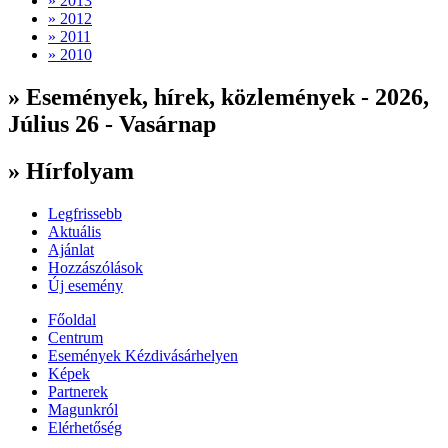
» 2013
» 2012
» 2011
» 2010
» Események, hírek, közlemények - 2026,
Július 26 - Vasárnap
» Hírfolyam
Legfrissebb
Aktuális
Ajánlat
Hozzászólások
Új esemény
Főoldal
Centrum
Események Kézdivásárhelyen
Képek
Partnerek
Magunkról
Elérhetőség