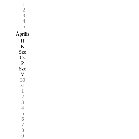
1
2
3
4
5
Április
H
K
Sze
Cs
P
Szo
V
30
31
1
2
3
4
5
6
7
8
9