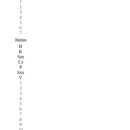
1
2
3
4
5
6
7
Június
H
K
Sze
Cs
P
Szo
V
1
2
3
4
5
6
7
8
9
10