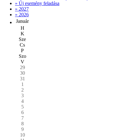
» Új esemény feladása
» 2027
» 2026
Január
H
K
Sze
Cs
P
Szo
V
29
30
31
1
2
3
4
5
6
7
8
9
10