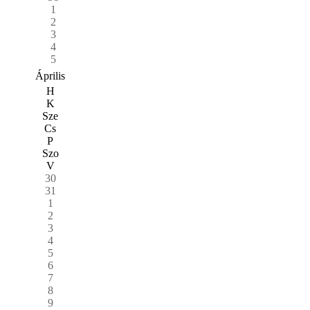
1
2
3
4
5
Április
H
K
Sze
Cs
P
Szo
V
30
31
1
2
3
4
5
6
7
8
9