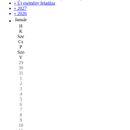
» Új esemény feladása
» 2027
» 2026
Január
H
K
Sze
Cs
P
Szo
V
29
30
31
1
2
3
4
5
6
7
8
9
10