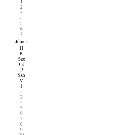
1
2
3
4
5
6
7
Június
H
K
Sze
Cs
P
Szo
V
1
2
3
4
5
6
7
8
9
10