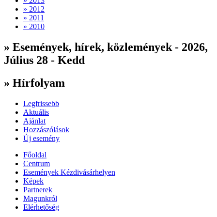
» 2013
» 2012
» 2011
» 2010
» Események, hírek, közlemények - 2026,
Július 28 - Kedd
» Hírfolyam
Legfrissebb
Aktuális
Ajánlat
Hozzászólások
Új esemény
Főoldal
Centrum
Események Kézdivásárhelyen
Képek
Partnerek
Magunkról
Elérhetőség