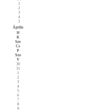
1
2
3
4
5
Április
H
K
Sze
Cs
P
Szo
V
30
31
1
2
3
4
5
6
7
8
9