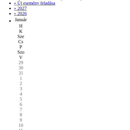
» Új esemény feladása
» 2027
» 2026
Január
H
K
Sze
Cs
P
Szo
V
29
30
31
1
2
3
4
5
6
7
8
9
10