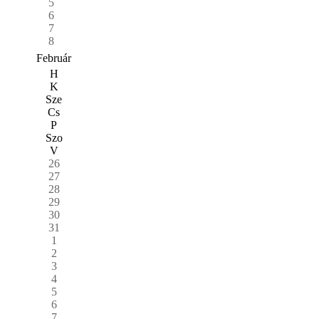
5
6
7
8
Február
H
K
Sze
Cs
P
Szo
V
26
27
28
29
30
31
1
2
3
4
5
6
7