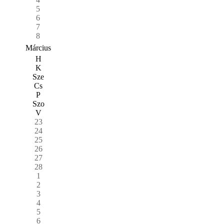
5
6
7
8
Március
H
K
Sze
Cs
P
Szo
V
23
24
25
26
27
28
1
2
3
4
5
6