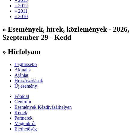
» 2013
» 2012
» 2011
» 2010
» Események, hírek, közlemények - 2026,
Szeptember 29 - Kedd
» Hírfolyam
Legfrissebb
Aktuális
Ajánlat
Hozzászólások
Új esemény
Főoldal
Centrum
Események Kézdivásárhelyen
Képek
Partnerek
Magunkról
Elérhetőség