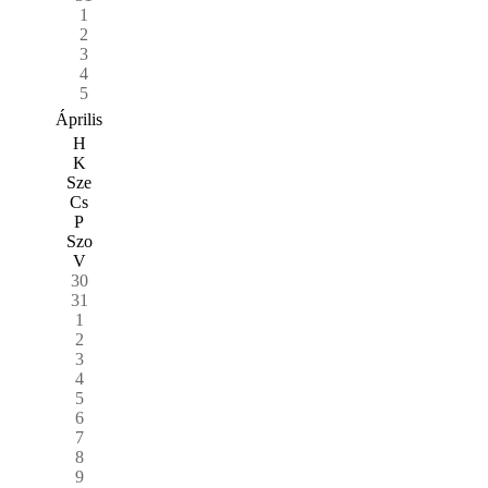
1
2
3
4
5
Április
H
K
Sze
Cs
P
Szo
V
30
31
1
2
3
4
5
6
7
8
9