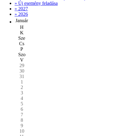
» Új esemény feladása
» 2027
» 2026
Január
H
K
Sze
Cs
P
Szo
V
29
30
31
1
2
3
4
5
6
7
8
9
10