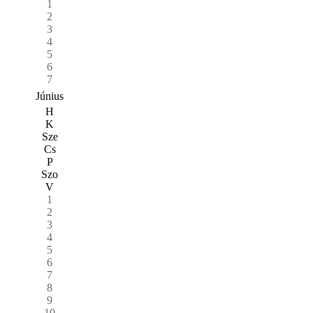
1
2
3
4
5
6
7
Június
H
K
Sze
Cs
P
Szo
V
1
2
3
4
5
6
7
8
9
10