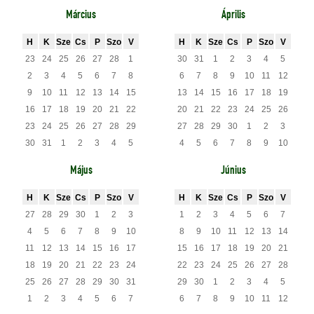
Március
Április
H
K
Sze
Cs
P
Szo
V
H
K
Sze
Cs
P
Szo
V
23
24
25
26
27
28
1
30
31
1
2
3
4
5
2
3
4
5
6
7
8
6
7
8
9
10
11
12
9
10
11
12
13
14
15
13
14
15
16
17
18
19
16
17
18
19
20
21
22
20
21
22
23
24
25
26
23
24
25
26
27
28
29
27
28
29
30
1
2
3
30
31
1
2
3
4
5
4
5
6
7
8
9
10
Május
Június
H
K
Sze
Cs
P
Szo
V
H
K
Sze
Cs
P
Szo
V
27
28
29
30
1
2
3
1
2
3
4
5
6
7
4
5
6
7
8
9
10
8
9
10
11
12
13
14
11
12
13
14
15
16
17
15
16
17
18
19
20
21
18
19
20
21
22
23
24
22
23
24
25
26
27
28
25
26
27
28
29
30
31
29
30
1
2
3
4
5
1
2
3
4
5
6
7
6
7
8
9
10
11
12