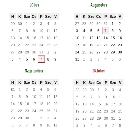
Július
Augusztus
H
K
Sze
Cs
P
Szo
V
H
K
Sze
Cs
P
Szo
V
29
30
1
2
3
4
5
27
28
29
30
31
1
2
6
7
8
9
10
11
12
3
4
5
6
7
8
9
13
14
15
16
17
18
19
10
11
12
13
14
15
16
20
21
22
23
24
25
26
17
18
19
20
21
22
23
27
28
29
30
31
1
2
24
25
26
27
28
29
30
3
4
5
6
7
8
9
31
1
2
3
4
5
6
Szeptember
Október
H
K
Sze
Cs
P
Szo
V
H
K
Sze
Cs
P
Szo
V
31
1
2
3
4
5
6
28
29
30
1
2
3
4
7
8
9
10
11
12
13
5
6
7
8
9
10
11
14
15
16
17
18
19
20
12
13
14
15
16
17
18
21
22
23
24
25
26
27
19
20
21
22
23
24
25
28
29
30
1
2
3
4
26
27
28
29
30
31
1
5
6
7
8
9
10
11
2
3
4
5
6
7
8