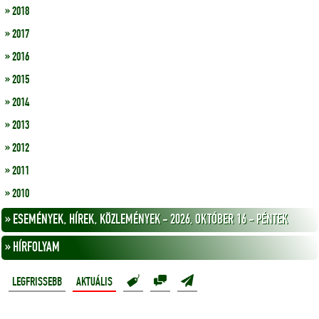
» 2018
» 2017
» 2016
» 2015
» 2014
» 2013
» 2012
» 2011
» 2010
» ESEMÉNYEK, HÍREK, KÖZLEMÉNYEK - 2026, OKTÓBER 16 - PÉNTEK
» HÍRFOLYAM
LEGFRISSEBB
AKTUÁLIS