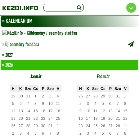
» KALENDÁRIUM
» Új esemény feladása
» 2027
» 2026
Január
Február
H
K
Sze
Cs
P
Szo
V
H
K
Sze
Cs
P
Szo
V
29
30
31
1
2
3
4
26
27
28
29
30
31
1
5
6
7
8
9
10
11
2
3
4
5
6
7
8
12
13
14
15
16
17
18
9
10
11
12
13
14
15
19
20
21
22
23
24
25
16
17
18
19
20
21
22
26
27
28
29
30
31
1
23
24
25
26
27
28
1
2
3
4
5
6
7
8
2
3
4
5
6
7
8