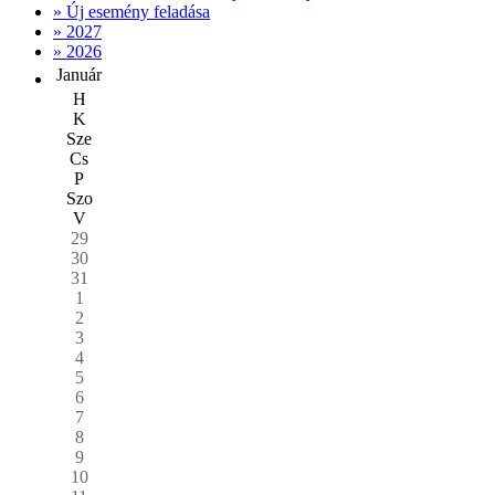
» Új esemény feladása
» 2027
» 2026
Január
H
K
Sze
Cs
P
Szo
V
29
30
31
1
2
3
4
5
6
7
8
9
10