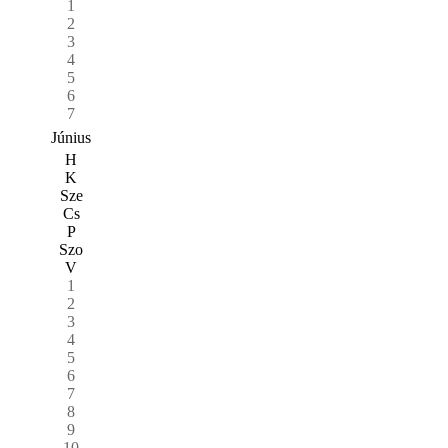
1
2
3
4
5
6
7
Június
H
K
Sze
Cs
P
Szo
V
1
2
3
4
5
6
7
8
9
10