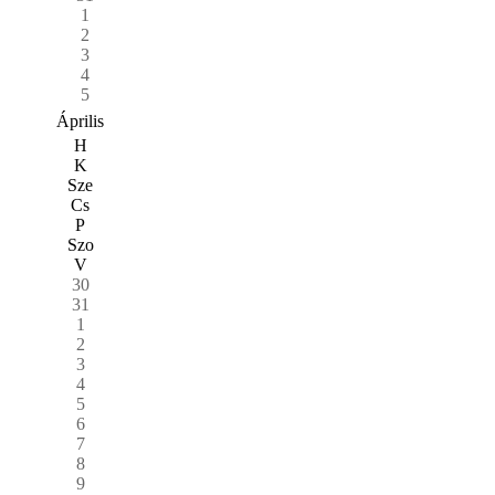
1
2
3
4
5
Április
H
K
Sze
Cs
P
Szo
V
30
31
1
2
3
4
5
6
7
8
9