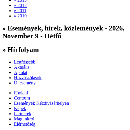
» 2013
» 2012
» 2011
» 2010
» Események, hírek, közlemények - 2026,
November 9 - Hétfő
» Hírfolyam
Legfrissebb
Aktuális
Ajánlat
Hozzászólások
Új esemény
Főoldal
Centrum
Események Kézdivásárhelyen
Képek
Partnerek
Magunkról
Elérhetőség