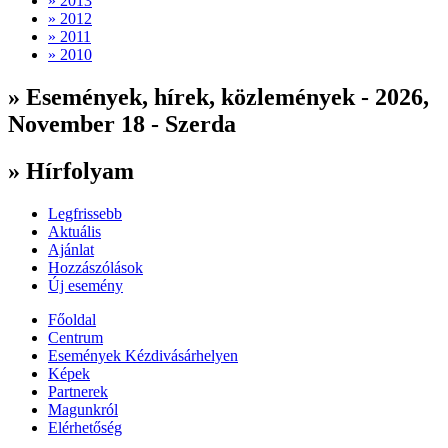
» 2013
» 2012
» 2011
» 2010
» Események, hírek, közlemények - 2026,
November 18 - Szerda
» Hírfolyam
Legfrissebb
Aktuális
Ajánlat
Hozzászólások
Új esemény
Főoldal
Centrum
Események Kézdivásárhelyen
Képek
Partnerek
Magunkról
Elérhetőség