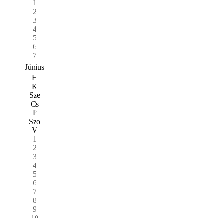
1
2
3
4
5
6
7
Június
H
K
Sze
Cs
P
Szo
V
1
2
3
4
5
6
7
8
9
10