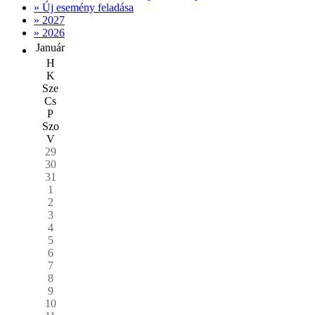
» Új esemény feladása
» 2027
» 2026
Január
H
K
Sze
Cs
P
Szo
V
29
30
31
1
2
3
4
5
6
7
8
9
10