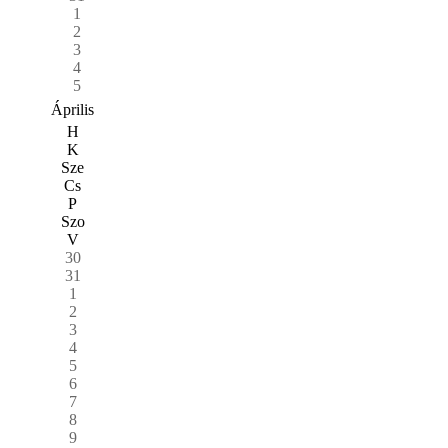
1
2
3
4
5
Április
H
K
Sze
Cs
P
Szo
V
30
31
1
2
3
4
5
6
7
8
9