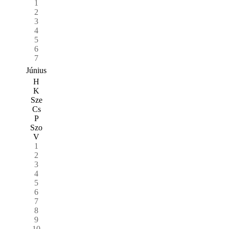
1
2
3
4
5
6
7
Június
H
K
Sze
Cs
P
Szo
V
1
2
3
4
5
6
7
8
9
10