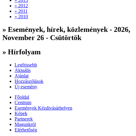
» 2013
» 2012
» 2011
» 2010
» Események, hírek, közlemények - 2026,
November 26 - Csütörtök
» Hírfolyam
Legfrissebb
Aktuális
Ajánlat
Hozzászólások
Új esemény
Főoldal
Centrum
Események Kézdivásárhelyen
Képek
Partnerek
Magunkról
Elérhetőség