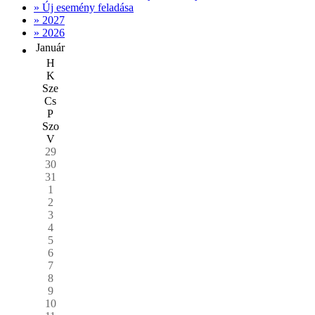
» Új esemény feladása
» 2027
» 2026
Január
H
K
Sze
Cs
P
Szo
V
29
30
31
1
2
3
4
5
6
7
8
9
10