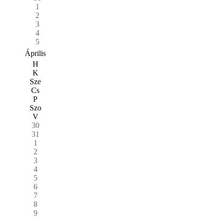
1
2
3
4
5
Április
H
K
Sze
Cs
P
Szo
V
30
31
1
2
3
4
5
6
7
8
9